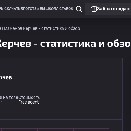
Забрать подар
РЫ
СКАЧАТЬ
БЛОГ
ОТЗЫВЫ
ШКОЛА СТАВОК
 Пламенов Керчев - статистика и обзор
ерчев - статистика и обз
рчев
я на поле
Стоимость
r
Free agent