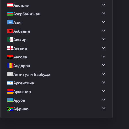
Австрия
Азербайджан
Азия
Албания
Алжир
Англия
Ангола
Андорра
Антигуа и Барбуда
Аргентина
Армения
Аруба
Африка