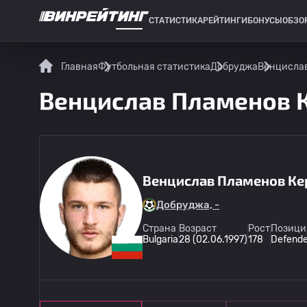
СТАТИСТИКА
РЕЙТИНГИ
БОНУСЫ
ОБЗО
СПОРТИВНАЯ СТАТИСТИКА
Главная
Футбольная статистика
Добруджа
Венцислав
Венцислав Пламенов К
Венцислав Пламенов Ке
Добруджа, -
Страна
Возраст
Рост
Позици
Bulgaria
28 (02.06.1997)
178
Defende