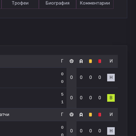
Трофеи
Биография
Комментарии
Г
И
0
0
0
0
0
Н
0
5
0
0
0
0
В
1
атчи
Г
И
0
0
0
0
0
Н
0