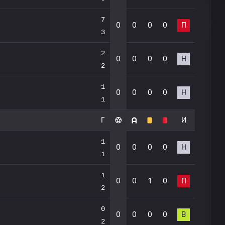
7
0
0
0
0
П
3
2
0
0
0
0
Н
2
1
0
0
0
0
Н
1
Г
И
1
0
0
0
0
Н
1
1
0
0
1
0
П
2
0
0
0
0
0
В
2