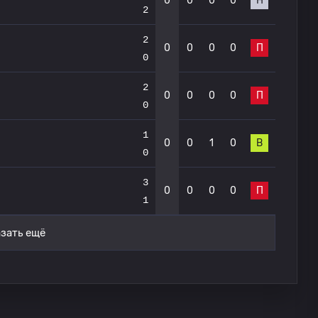
0
0
0
0
Н
2
2
0
0
0
0
П
0
2
0
0
0
0
П
0
1
0
0
1
0
В
0
3
0
0
0
0
П
1
зать ещё