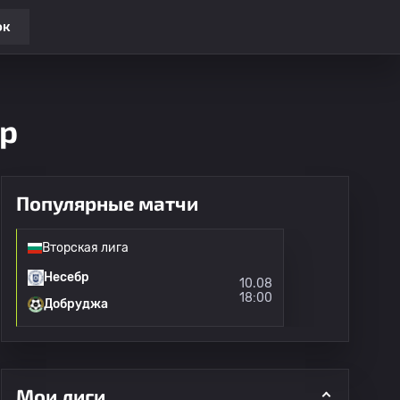
ок
ор
Популярные матчи
Вторская лига
Несебр
10.08
18:00
Добруджа
Мои лиги