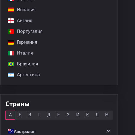
Испания
Англия
дных матчей
Португалия
Германия
Италия
Бразилия
Аргентина
Страны
Все
А
Б
В
Г
Д
Е
З
И
К
Л
М
Н
О
Австралия