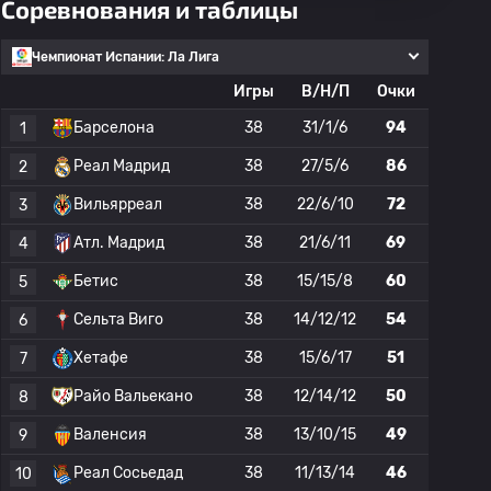
Соревнования и таблицы
Чемпионат Испании: Ла Лига
Игры
В/Н/П
Очки
Барселона
38
31/1/6
94
1
Реал Мадрид
38
27/5/6
86
2
Вильярреал
38
22/6/10
72
3
Атл. Мадрид
38
21/6/11
69
4
Бетис
38
15/15/8
60
5
Сельта Виго
38
14/12/12
54
6
Хетафе
38
15/6/17
51
7
Райо Вальекано
38
12/14/12
50
8
Валенсия
38
13/10/15
49
9
Реал Сосьедад
38
11/13/14
46
10