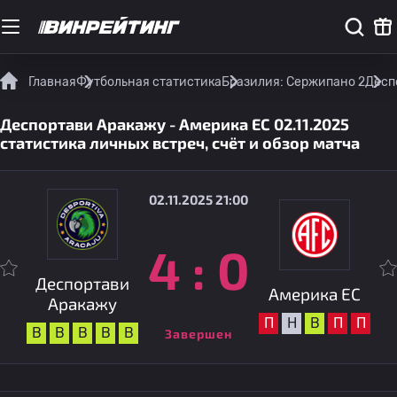
Главная
Футбольная статистика
Бразилия: Сержипано 2
Десп
Деспортави Аракажу - Америка EC 02.11.2025
статистика личных встреч, счёт и обзор матча
02.11.2025 21:00
4
:
0
Деспортави
Америка EC
Аракажу
П
Н
В
П
П
В
В
В
В
В
Завершен