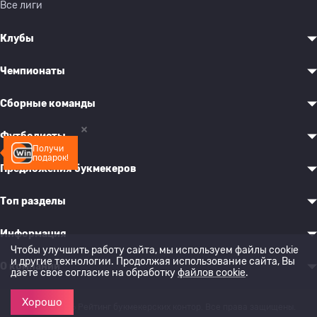
Все лиги
Клубы
Чемпионаты
Сборные команды
Футболисты
Получи
подарок!
Предложения букмекеров
Топ разделы
Информация
Чтобы улучшить работу сайта, мы используем файлы cookie
и другие технологии. Продолжая использование сайта, Вы
О компании
даете свое согласие на обработку
файлов cookie
.
Хорошо
© 2022-2026 Рейтинг букмекерских контор. Все права защищены.