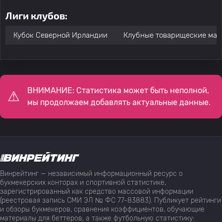
Лиги клубов:
Кубок Северной Ирландии
Клубные товарищеские мат
ВНИМАНИЕ: Статистика может быть неполной,
мы продолжаем добавлять актуальные данные.
Винрейтинг — независимый информационный ресурс о
букмекерских конторах и спортивной статистике,
зарегистрированный как средство массовой информации
(реестровая запись СМИ ЭЛ № ФС 77-83883). Публикует рейтинги
и обзоры букмекеров, сравнения коэффициентов, обучающие
материалы для беттеров, а также футбольную статистику: