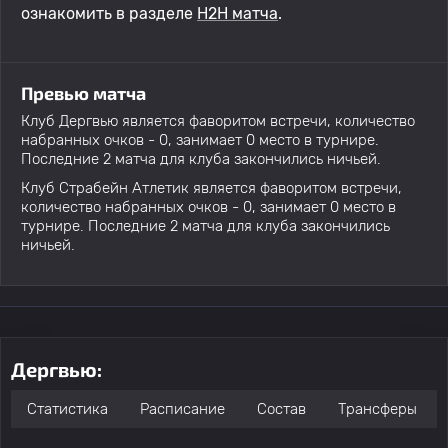
ознакомить в разделе
H2H матча
.
Превью матча
Клуб Дергвью является фаворитом встречи, количество
набранных очков - 0, занимает 0 место в турнире.
Последние 2 матча для клуба закончились ничьей.
Клуб Страбейн Атлетик является фаворитом встречи,
количество набранных очков - 0, занимает 0 место в
турнире. Последние 2 матча для клуба закончились
ничьей.
Дергвью:
Статистика
Расписание
Состав
Трансферы