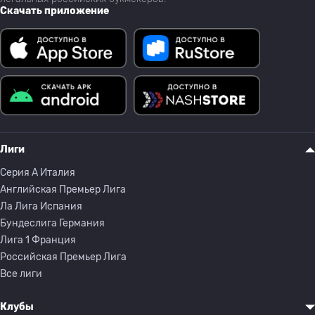
Скачать приложение
Лиги
Серия A Италия
Английская Премьер Лига
Ла Лига Испания
Бундеслига Германия
Лига 1 Франция
Российская Премьер Лига
Все лиги
Клубы