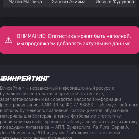
Матей Маглица
Хироки Акияма
Йосуке Фурукава
ВНИМАНИЕ: Статистика может быть неполной,
мы продолжаем добавлять актуальные данные.
Винрейтинг — независимый информационный ресурс о
букмекерских конторах и спортивной статистике,
зарегистрированный как средство массовой информации
(реестровая запись СМИ ЭЛ № ФС 77-83883). Публикует рейтинги
и обзоры букмекеров, сравнения коэффициентов, обучающие
материалы для беттеров, а также футбольную статистику:
расписание матчей, турнирные таблицы, результаты и статистику
по ведущим лигам мира — АПЛ, Бундеслига, Ла Лига, Серия А,
Лига Чемпионов, РПЛ и другим. Сайт является партнёром
легальных российских букмекеров.