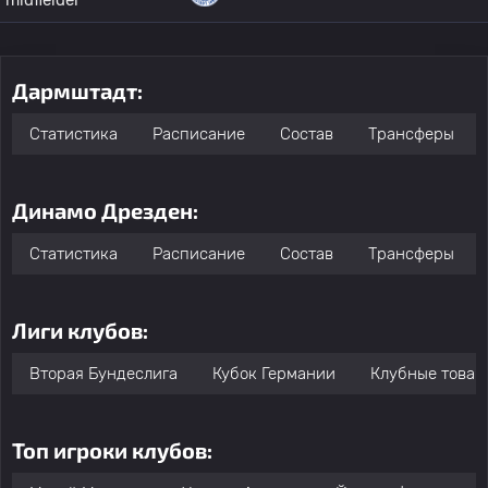
midfielder
Дармштадт:
Статистика
Расписание
Состав
Трансферы
Динамо Дрезден:
Статистика
Расписание
Состав
Трансферы
Лиги клубов:
Вторая Бундеслига
Кубок Германии
Клубные товар
Топ игроки клубов: