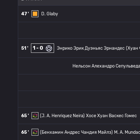
47 '
D. Glaby
1 - 0
51 '
Энрико Эрик Дуэньяс Эрнандес
(Хуан
Нельсон Алехандро Сепульвед
65 '
(J. A. Henriquez Neira)
Хосе Хуан Васкес Гомес
65 '
(Бенхамин Андрес Чандия Майлз)
M. A. Munda