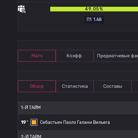
49.05%
П1
1.68
Матч
Коэфф.
Предматчевые фа
Обзор
Статистика
Составы
1-Й ТАЙМ
19 '
Себастьян Паоло Галани Вильега
2-Й ТАЙМ