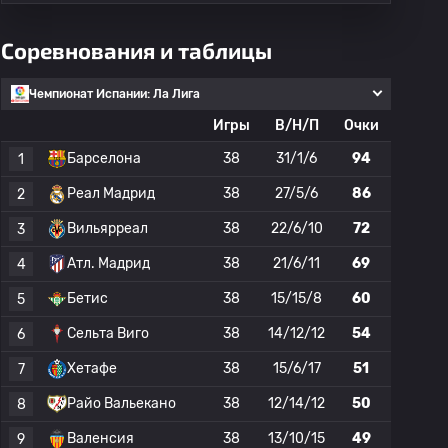
Соревнования и таблицы
Чемпионат Испании: Ла Лига
Игры
В/Н/П
Очки
Барселона
38
31/1/6
94
1
Реал Мадрид
38
27/5/6
86
2
Вильярреал
38
22/6/10
72
3
Атл. Мадрид
38
21/6/11
69
4
Бетис
38
15/15/8
60
5
Сельта Виго
38
14/12/12
54
6
Хетафе
38
15/6/17
51
7
Райо Вальекано
38
12/14/12
50
8
Валенсия
38
13/10/15
49
9