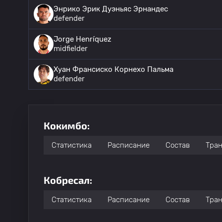
Энрико Эрик Дуэньяс Эрнандес
defender
Jorge Henríquez
midfielder
Хуан Франсиско Корнехо Пальма
defender
Кокимбо:
Статистика
Расписание
Состав
Тра
Кобресал:
Статистика
Расписание
Состав
Тра