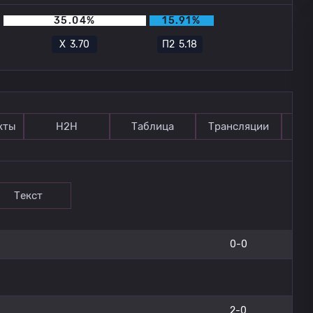
35.04%
15.91%
Х
3.70
П2
5.18
кты
Н2Н
Таблица
Трансляции
П
Текст
0-0
2-0