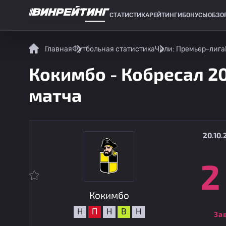
СТАТИСТИКА
РЕЙТИНГИ
БОНУСЫ
ОБЗО
СПОРТИВНАЯ СТАТИСТИКА
Главная
Футбольная статистика
Чили: Премьер-лига
Кокимбо - Кобресал 20
матча
20.10.
2
Кокимбо
Н
П
Н
В
Н
За