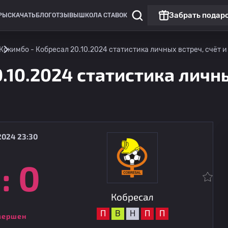
Забрать подар
РЫ
СКАЧАТЬ
БЛОГ
ОТЗЫВЫ
ШКОЛА СТАВОК
Кокимбо - Кобресал 20.10.2024 статистика личных встреч, счёт и
.10.2024 статистика личны
2024 23:30
:
0
Премьер-лига
Кобресал
16.08
22:00
Консепсьон
Кобресал
П
В
Н
П
П
вершен