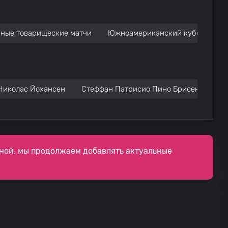
ные товарищеские матчи
Южноамериканский кубок
К
Николас Йохансен
Стеффан Патрисио Пино Брисеньо
А
ной, мы продолжаем добавлять актуальные