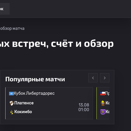
ок
 обзор матча
х встреч, счёт и обзор
Популярные матчи
Кубок Либертадорес
Премьер-лиг
Платенсе
Кобресал
13.08
01:00
Кокимбо
Консепсьон