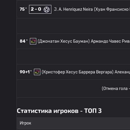
2 - 0
75 '
J. A. Henriquez Neira
(Хуан Франсиско 
84 '
(Джонатан Хесус Бауман)
Армандо Чавес Рив
90+1 '
(Кристофер Хесус Баррера Вергара)
Алехан
(Отмена гола 
Статистика игроков - ТОП 3
Игрок