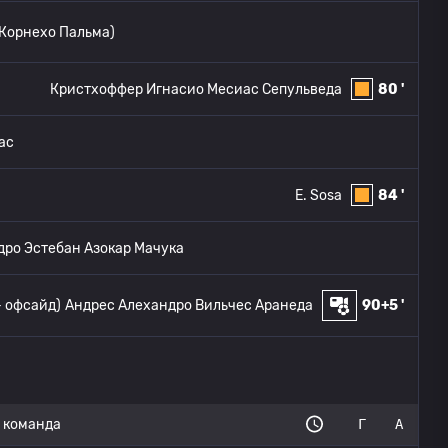
Корнехо Пальма)
Кристхоффер Игнасио Месиас Сепульведа
80 '
ас
E. Sosa
84 '
дро Эстебан Азокар Мачука
- офсайд)
Андрес Алехандро Вильчес Аранеда
90+5 '
команда
Г
А