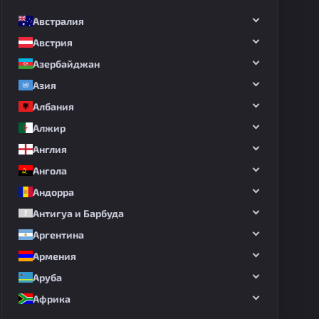
Австралия
Австрия
Азербайджан
Азия
Албания
Алжир
Англия
Ангола
Андорра
Антигуа и Барбуда
Аргентина
Армения
Аруба
Африка