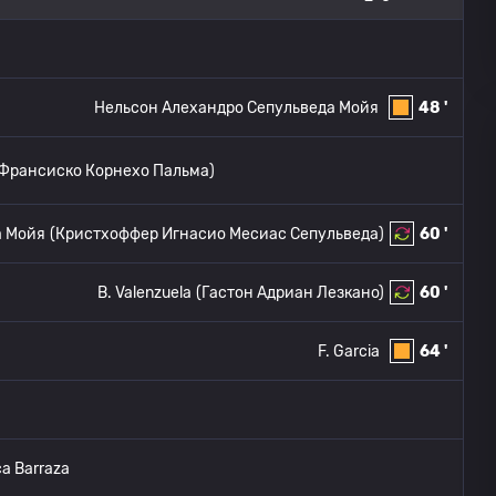
Нельсон Алехандро Сепульведа Мойя
48 '
 Франсиско Корнехо Пальма)
а Мойя
(Кристхоффер Игнасио Месиас Сепульведа)
60 '
B. Valenzuela
(Гастон Адриан Лезкано)
60 '
F. Garcia
64 '
ca Barraza