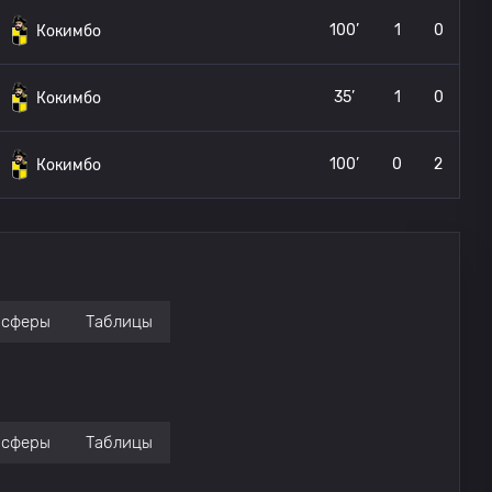
100’
1
0
Кокимбо
35’
1
0
Кокимбо
100’
0
2
Кокимбо
нсферы
Таблицы
нсферы
Таблицы