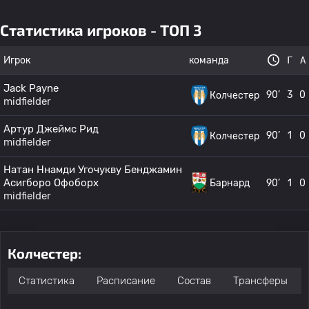
Статистика игроков - ТОП 3
Игрок
команда
Г
А
Jack Payne
90’
3
0
Колчестер
midfielder
Артур Джеймс Рид
90’
1
0
Колчестер
midfielder
Натан Ннамди Угочукву Бенджамин
Асигборо Офоборх
Барнард
90’
1
0
midfielder
Колчестер:
Статистика
Расписание
Состав
Трансферы