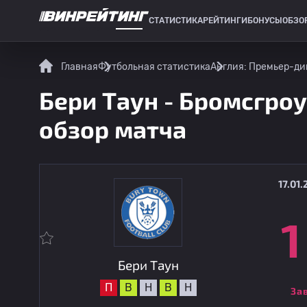
СТАТИСТИКА
РЕЙТИНГИ
БОНУСЫ
ОБЗО
СПОРТИВНАЯ СТАТИСТИКА
Главная
Футбольная статистика
Англия: Премьер-ди
Бери Таун - Бромсгроув
обзор матча
17.01.
1
Бери Таун
П
В
Н
В
Н
За