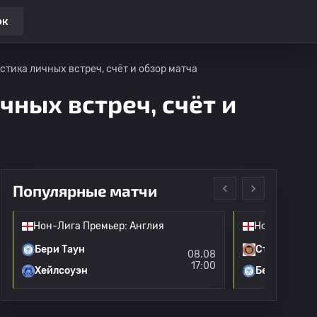
ок
истика личных встреч, счёт и обзор матча
чных встреч, счёт и
Популярные матчи
Нон-Лига Премьер: Англия
Нон-Лига Пр
Бери Таун
Стэнфорд
08.08
17:00
Хейлсоуэн
Бери Таун