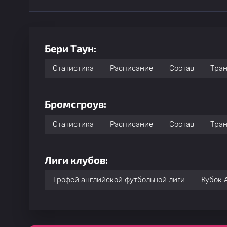
Бери Таун:
Статистика
Расписание
Состав
Тра
Бромсгроув:
Статистика
Расписание
Состав
Тра
Лиги клубов:
Трофей английской футбольной лиги
Кубок 