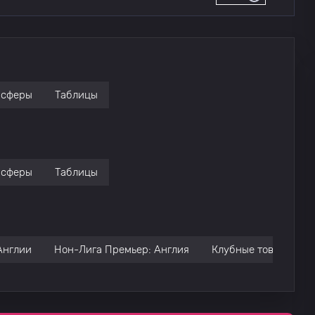
нсферы
Таблицы
нсферы
Таблицы
Англии
Нон-Лига Премьер: Англия
Клубные товарищес