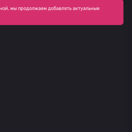
ной, мы продолжаем добавлять актуальные