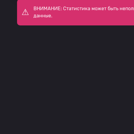
ВНИМАНИЕ: Статистика может быть непол
данные.