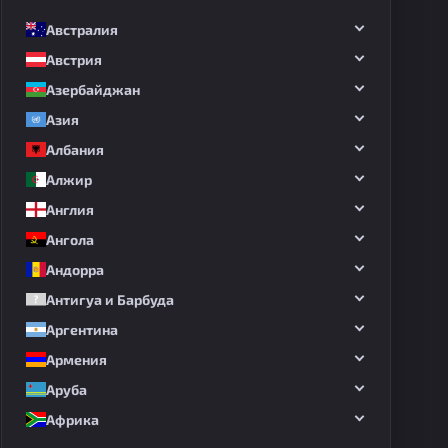
Австралия
Австрия
Азербайджан
Азия
Албания
Алжир
Англия
Ангола
Андорра
Антигуа и Барбуда
Аргентина
Армения
Аруба
Африка