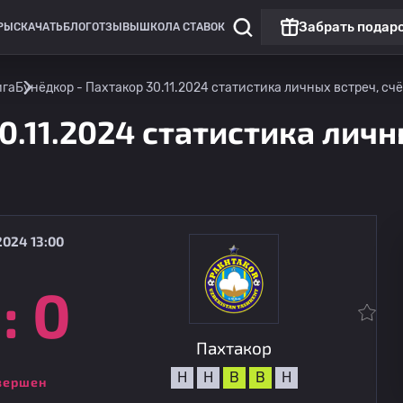
Забрать подар
РЫ
СКАЧАТЬ
БЛОГ
ОТЗЫВЫ
ШКОЛА СТАВОК
ига
Бунёдкор - Пахтакор 30.11.2024 статистика личных встреч, счё
0.11.2024 статистика личн
2024 13:00
:
0
Суперлига
Насаф
16.08
17:00
Пахтакор
Пахтакор
Н
Н
В
В
Н
вершен