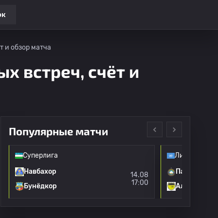
ок
т и обзор матча
ых встреч, счёт и
Популярные матчи
Суперлига
Лига чемпио
Навбахор
Пахтакор
14.08
17:00
Бунёдкор
Аль-Хусейн