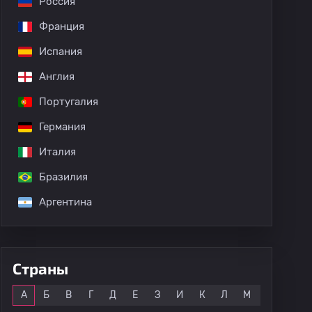
Россия
Франция
Испания
Англия
Португалия
Германия
Италия
Бразилия
Аргентина
Страны
Все
А
Б
В
Г
Д
Е
З
И
К
Л
М
Н
О