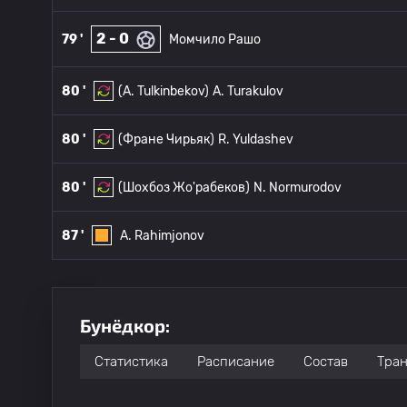
2 - 0
79 '
Момчило Рашо
80 '
(A. Tulkinbekov)
A. Turakulov
80 '
(Фране Чирьяк)
R. Yuldashev
80 '
(Шохбоз Жо'рабеков)
N. Normurodov
87 '
A. Rahimjonov
Бунёдкор:
Статистика
Расписание
Состав
Тра