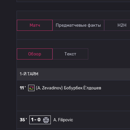
Матч
Предматчевые факты
Н2Н
Обзор
Текст
1-Й ТАЙМ
11 '
(A. Zevadinov)
Бобурбек Ё'лдошев
1 - 0
35 '
A. Filipovic