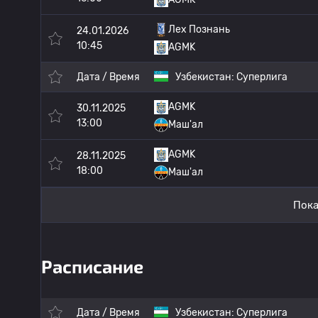
Лех Познань
24.01.2026
10:45
AGMK
Дата / Время
Узбекистан:
Суперлига
AGMK
30.11.2025
13:00
Маш'ал
AGMK
28.11.2025
18:00
Маш'ал
Пока
Расписание
Дата / Время
Узбекистан:
Суперлига