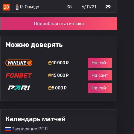
R. Овьедо
38
6/11/21
29
20
Подробная статистика
Можно доверять
На сайт
10 000 ₽
На сайт
15 000 ₽
На сайт
5 000 ₽
Календарь матчей
Расписание РПЛ