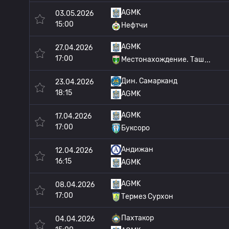
AGMK
03.05.2026
15:00
Нефтчи
AGMK
27.04.2026
17:00
Местонахождение. Таш
Дин. Самарканд
23.04.2026
18:15
AGMK
AGMK
17.04.2026
17:00
Буксоро
Андижан
12.04.2026
16:15
AGMK
AGMK
08.04.2026
17:00
Термез Сурхон
Пахтакор
04.04.2026