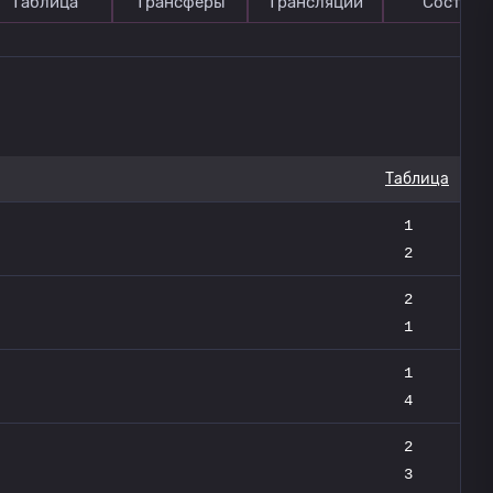
Таблица
Трансферы
Трансляции
Состав
Таблица
1
2
2
1
1
4
2
3