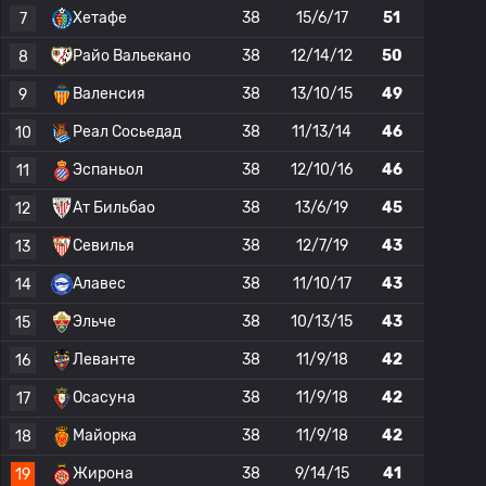
Хетафе
38
15/6/17
51
7
Райо Вальекано
38
12/14/12
50
8
Валенсия
38
13/10/15
49
9
Реал Сосьедад
38
11/13/14
46
10
Эспаньол
38
12/10/16
46
11
Ат Бильбао
38
13/6/19
45
12
Севилья
38
12/7/19
43
13
Алавес
38
11/10/17
43
14
Эльче
38
10/13/15
43
15
Леванте
38
11/9/18
42
16
Осасуна
38
11/9/18
42
17
Майорка
38
11/9/18
42
18
Жирона
38
9/14/15
41
19