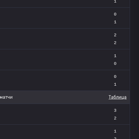
1
0
1
2
2
1
0
0
1
 матчи
Таблица
3
2
1
2