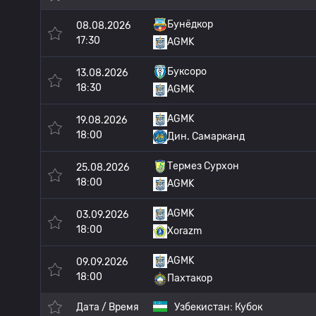
Бунёдкор
08.08.2026
17:30
AGMK
Буксоро
13.08.2026
18:30
AGMK
AGMK
19.08.2026
18:00
Дин. Самарканд
Термез Сурхон
25.08.2026
18:00
AGMK
AGMK
03.09.2026
18:00
Xorazm
AGMK
09.09.2026
18:00
Пахтакор
Дата / Время
Узбекистан:
Кубок