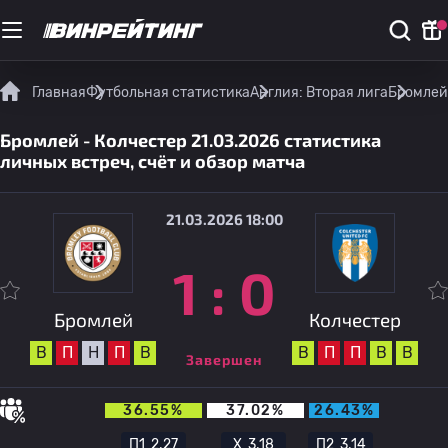
Главная
Футбольная статистика
Англия: Вторая лига
Бромлей 
Бромлей - Колчестер 21.03.2026 статистика
личных встреч, счёт и обзор матча
21.03.2026 18:00
1
:
0
Бромлей
Колчестер
В
П
Н
П
В
В
П
П
В
В
Завершен
36.55%
37.02%
26.43%
П1
2.27
Х
3.18
П2
3.14