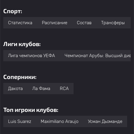
Спорт:
Статистика
Расписание
Состав
Трансферы
Лиги клубов:
Лига чемпионов УЕФА
Чемпионат Арубы: Высший див
Соперники:
Дакота
Ла Фама
RCA
Топ игроки клубов:
Luis Suarez
Maximiliano Araujo
Усман Дьоманде