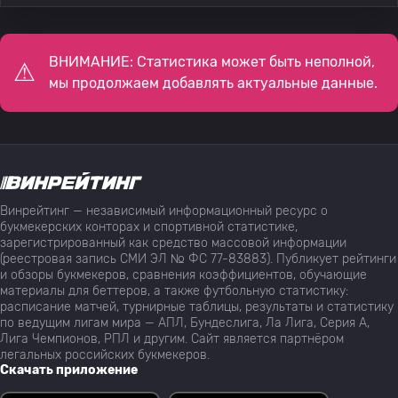
ВНИМАНИЕ: Статистика может быть неполной,
мы продолжаем добавлять актуальные данные.
Винрейтинг — независимый информационный ресурс о
букмекерских конторах и спортивной статистике,
зарегистрированный как средство массовой информации
(реестровая запись СМИ ЭЛ № ФС 77-83883). Публикует рейтинги
и обзоры букмекеров, сравнения коэффициентов, обучающие
материалы для беттеров, а также футбольную статистику:
расписание матчей, турнирные таблицы, результаты и статистику
по ведущим лигам мира — АПЛ, Бундеслига, Ла Лига, Серия А,
Лига Чемпионов, РПЛ и другим. Сайт является партнёром
легальных российских букмекеров.
Скачать приложение