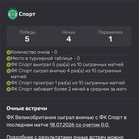
Спорт
Победы
Ничьи
Поражения
5
4
1
Количество очков - 0
Место в турнирной таблице - 0
ФК Спорт выиграл 5 раз(а) из 10 сыгранных матчей
ФК Спорт сыграл вничью 4 раз(а) из 10 сыгранных
матчей
ФК Спорт проиграл 1 раз(а) из 10 сыгранных матчей
ФК Спорт забивает более 2 мячей в среднем за матч
Очные встречи
ФК Великобритания сыграл вничью с ФК Спорт в
последнем матче
18.07.2026 со счетом 0:0.
Подробнее с результатами очных встреч можно