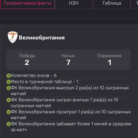
Предматчевые факты
Н2Н
Таблица
Великобритания
Победы
Ничьи
Поражения
2
7
1
Количество очков - 6
Место в турнирной таблице - 1
ФК Великобритания выиграл 2 раз(а) из 10 сыгранных
матчей
ФК Великобритания сыграл вничью 7 раз(а) из 10
сыгранных матчей
ФК Великобритания проиграл 1 раз(а) из 10 сыгранных
матчей
ФК Великобритания забивает более 1 мячей в среднем
за матч