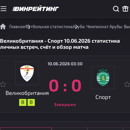
Главная
Футбольная статистика
Аруба: Чемпионат Арубы: В
Великобритания - Спорт 10.06.2026 статистика
личных встреч, счёт и обзор матча
10.06.2026 03:30
0
:
0
Великобритания
Спорт
В
В
Завершен