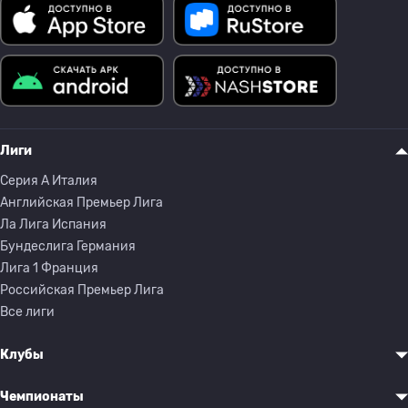
Лиги
Серия A Италия
Английская Премьер Лига
Ла Лига Испания
Бундеслига Германия
Лига 1 Франция
Российская Премьер Лига
Все лиги
Клубы
Чемпионаты