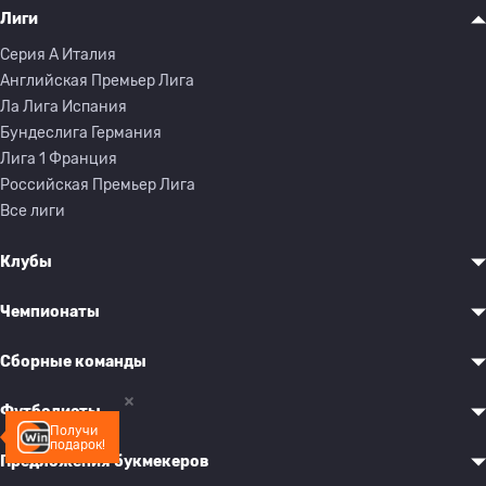
Лиги
Серия A Италия
Английская Премьер Лига
Ла Лига Испания
Бундеслига Германия
Лига 1 Франция
Российская Премьер Лига
Все лиги
Клубы
Чемпионаты
Сборные команды
Футболисты
Получи
подарок!
Предложения букмекеров