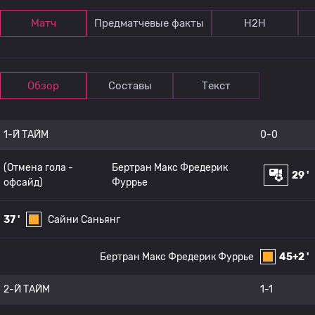
Матч
Предматчевые факты
Н2Н
Обзор
Составы
Текст
1-Й ТАЙМ
0-0
(Отмена гола -
Бертран Макс Фредерик
29 '
офсайд)
Фуррье
37 '
Сайни Саньянг
Бертран Макс Фредерик Фуррье
45+2 '
2-Й ТАЙМ
1-1