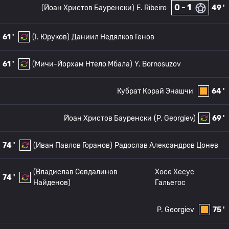
0 - 1
(Йоан Христов Бауренски)
E. Ribeiro
49 '
61 '
(I. Юруков)
Даниил Недялков Генов
61 '
(Мичи-Йорхам Нтело Мбала)
Y. Bornosuzov
Кубрат Корай Энашчи
64 '
Йоан Христов Бауренски
(P. Georgiev)
69 '
74 '
(Иван Павлов Горанов)
Радослав Александров Цонев
(Владислав Севдалинов
Хосе Хесус
74 '
Найденов)
Гальегос
P. Georgiev
75 '