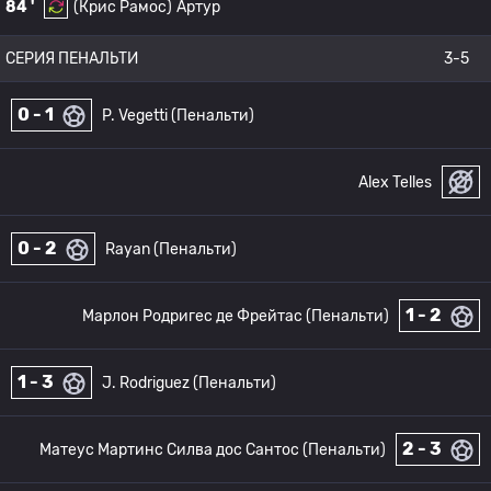
84 '
(Крис Рамос)
Артур
СЕРИЯ ПЕНАЛЬТИ
3-5
0 - 1
P. Vegetti (Пенальти)
Alex Telles
0 - 2
Rayan (Пенальти)
1 - 2
Марлон Родригес де Фрейтас (Пенальти)
1 - 3
J. Rodriguez (Пенальти)
2 - 3
Матеус Мартинс Силва дос Сантос (Пенальти)