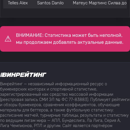
Telles Alex
Santos Danilo
Матеус Мартинс Силва дос
ВНИМАНИЕ: Статистика может быть неполной,
мы продолжаем добавлять актуальные данные.
Винрейтинг — независимый информационный ресурс о
букмекерских конторах и спортивной статистике,
зарегистрированный как средство массовой информации
(реестровая запись СМИ ЭЛ № ФС 77-83883). Публикует рейтинги
и обзоры букмекеров, сравнения коэффициентов, обучающие
материалы для беттеров, а также футбольную статистику:
расписание матчей, турнирные таблицы, результаты и статистику
по ведущим лигам мира — АПЛ, Бундеслига, Ла Лига, Серия А,
Лига Чемпионов, РПЛ и другим. Сайт является партнёром