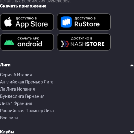
легальных российских букмекеров.
Скачать приложение
Лиги
Серия A Италия
Английская Премьер Лига
Ла Лига Испания
Бундеслига Германия
Лига 1 Франция
Российская Премьер Лига
Все лиги
Клубы