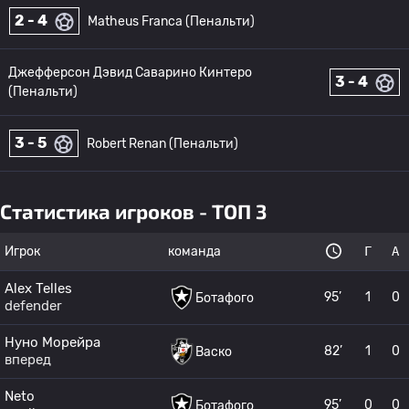
2 - 4
Matheus Franca (Пенальти)
Джефферсон Дэвид Саварино Кинтеро
3 - 4
(Пенальти)
3 - 5
Robert Renan (Пенальти)
Статистика игроков - ТОП 3
Игрок
команда
Г
А
Alex Telles
95’
1
0
Ботафого
defender
Нуно Морейра
82’
1
0
Васко
вперед
Neto
95’
0
0
Ботафого