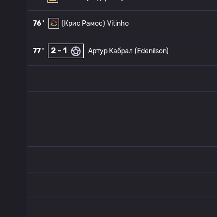
76 '
(Крис Рамос)
Vitinho
2 - 1
77 '
Артур Кабрал
(Edenilson)