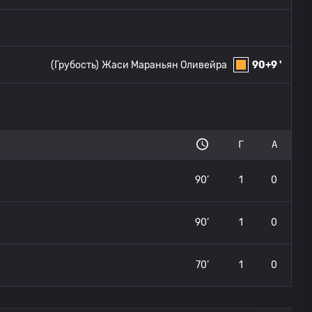
(Грубость)
Жаси Мараньян Оливейра
90+9 '
Г
А
90’
1
0
90’
1
0
70’
1
0