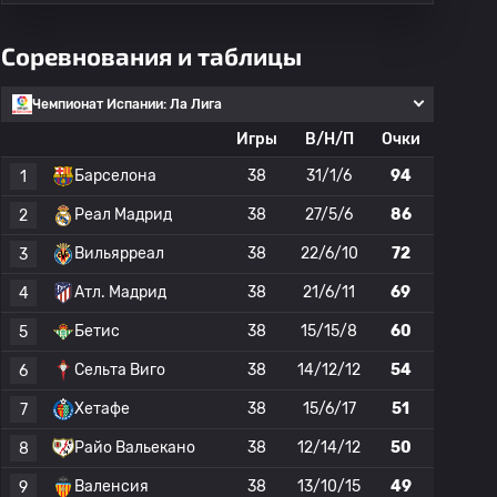
Соревнования и таблицы
Чемпионат Испании: Ла Лига
Игры
В/Н/П
Очки
Барселона
38
31/1/6
94
1
Реал Мадрид
38
27/5/6
86
2
Вильярреал
38
22/6/10
72
3
Атл. Мадрид
38
21/6/11
69
4
Бетис
38
15/15/8
60
5
Сельта Виго
38
14/12/12
54
6
Хетафе
38
15/6/17
51
7
Райо Вальекано
38
12/14/12
50
8
Валенсия
38
13/10/15
49
9