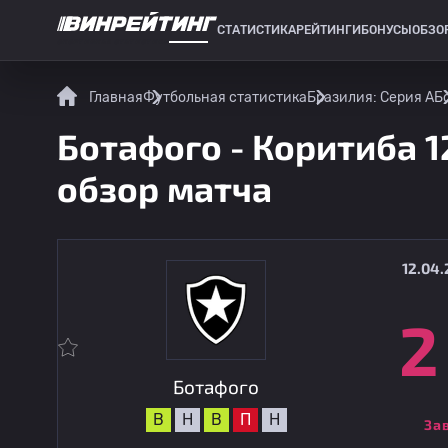
СТАТИСТИКА
РЕЙТИНГИ
БОНУСЫ
ОБЗО
СПОРТИВНАЯ СТАТИСТИКА
Главная
Футбольная статистика
Бразилия: Серия А
Б
Ботафого - Коритиба 1
обзор матча
12.04.
2
Ботафого
В
Н
В
П
Н
За