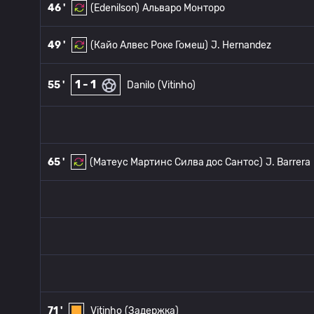
46 '
(Edenilson)
Альваро Монторо
49 '
(Кайо Алвес Роке Гомеш)
J. Hernandez
1 - 1
55 '
Danilo
(Vitinho)
65 '
(Матеус Мартинс Силва дос Сантос)
J. Barrera
71 '
Vitinho
(Задержка)