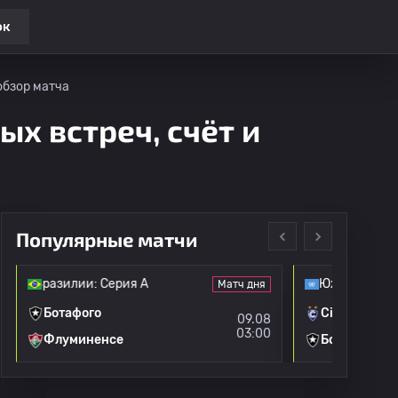
ок
обзор матча
ых встреч, счёт и
Популярные матчи
т Бразилии: Серия А
Южноамерик
Матч дня
Ботафого
Cienciano
09.08
03:00
Флуминенсе
Ботафого