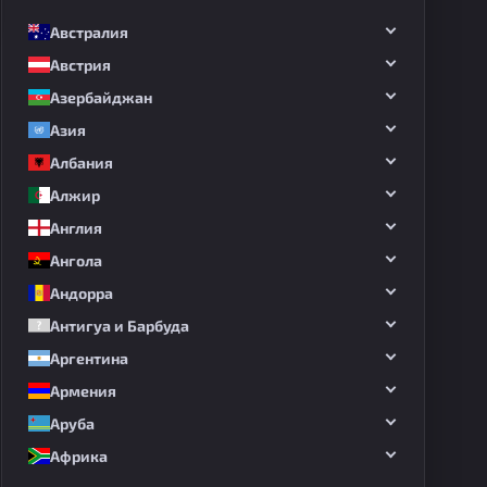
Австралия
Австрия
Азербайджан
Азия
Албания
Алжир
Англия
Ангола
Андорра
Антигуа и Барбуда
Аргентина
Армения
Аруба
Африка