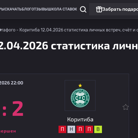
Забрать подар
РЫ
СКАЧАТЬ
БЛОГ
ОТЗЫВЫ
ШКОЛА СТАВОК
отафого - Коритиба 12.04.2026 статистика личных встреч, счёт и 
2.04.2026 статистика личн
2026 22:00
:
2
Чемпионат Бразилии: Серия А
Чемпиона
Коритиба
09.08
02:30
Шапекоэнсе
Коритиба
П
Н
П
П
В
вершен