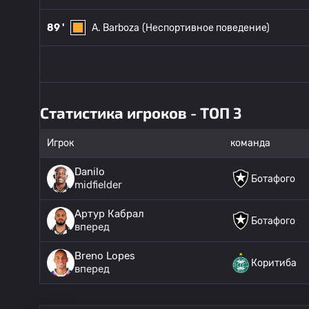
89 '
A. Barboza
(Неспортивное поведение)
Статистика игроков - ТОП 3
Игрок
команда
Danilo
Ботафого
midfielder
Артур Кабрал
Ботафого
вперед
Breno Lopes
Коритиба
вперед