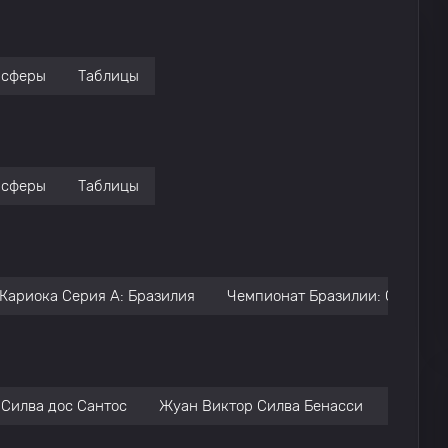
нсферы
Таблицы
нсферы
Таблицы
Кариока Серия А: Бразилия
Чемпионат Бразилии: Серия А
Силва дос Сантос
Жуан Виктор Силва Бенасси
Keiller