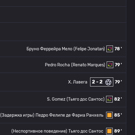
Бруно Феррейра Мело
(Felipe Jonatan)
78 '
Pedro Rocha
(Renato Marques)
79 '
2 - 2
Х. Лавега
79 '
S. Gomez
(Тьяго дос Сантос)
82 '
(Задержка игры)
Педро Фелипе де Фариа Ранхель
85 '
(Неспортивное поведение)
Тьяго дос Сантос
89 '