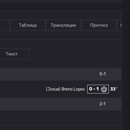
Таблица
Трансляции
Прогноз
Ком
Текст
0-1
0 - 1
(Josue)
Breno Lopes
33 '
2-1