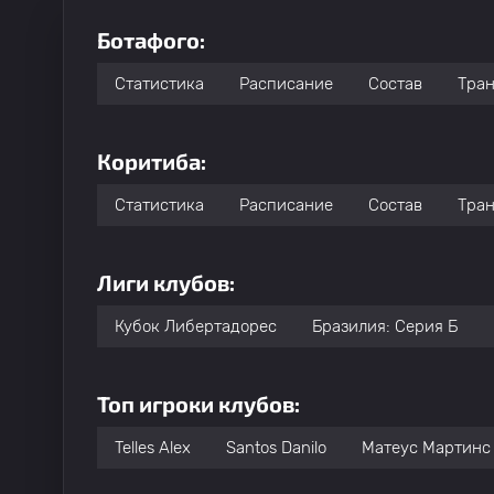
Ботафого:
Статистика
Расписание
Состав
Тра
Коритиба:
Статистика
Расписание
Состав
Тра
Лиги клубов:
Кубок Либертадорес
Бразилия: Серия Б
Топ игроки клубов:
Telles Alex
Santos Danilo
Матеус Мартинс 