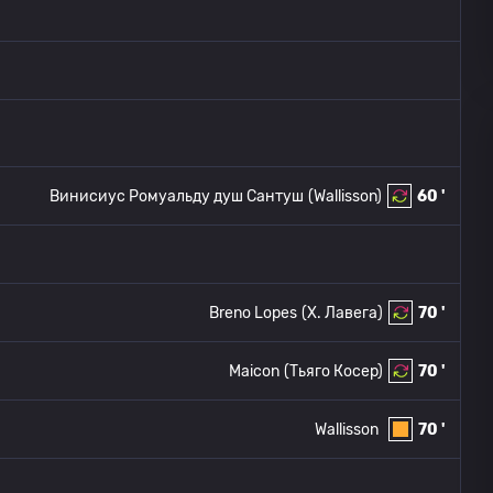
Винисиус Ромуальду душ Сантуш
(Wallisson)
60 '
Breno Lopes
(Х. Лавега)
70 '
Maicon
(Тьяго Косер)
70 '
Wallisson
70 '