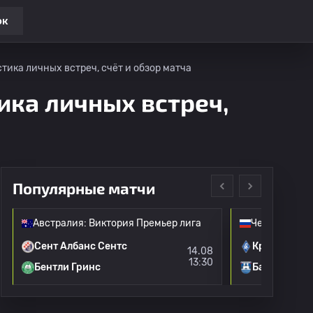
ок
стика личных встреч, счёт и обзор матча
тика личных встреч,
Популярные матчи
Австралия: Виктория Премьер лига
Чемпионат Р
Сент Албанс Сентс
Крылья Сов
14.08
13:30
Бентли Гринс
Балтика