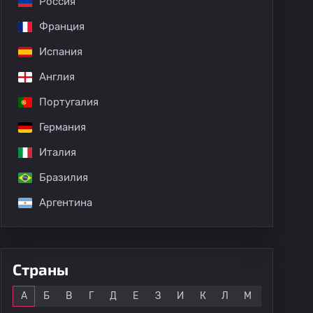
Россия
Франция
Испания
Англия
Португалия
Германия
Италия
Бразилия
Аргентина
Страны
Все
А
Б
В
Г
Д
Е
З
И
К
Л
М
Н
О