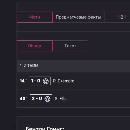
Матч
Предматчевые факты
Н2Н
Обзор
Текст
1-Й ТАЙМ
1 - 0
14 '
R. Okamoto
2 - 0
40 '
S. Ellis
Бентли Гринс: