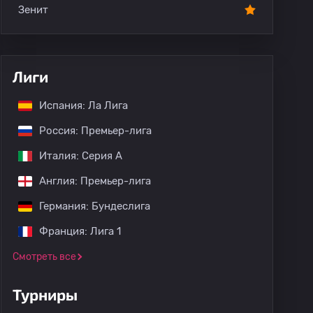
Зенит
Лиги
Испания: Ла Лига
Россия: Премьер-лига
Италия: Серия А
Англия: Премьер-лига
Германия: Бундеслига
Франция: Лига 1
Смотреть все
Турниры