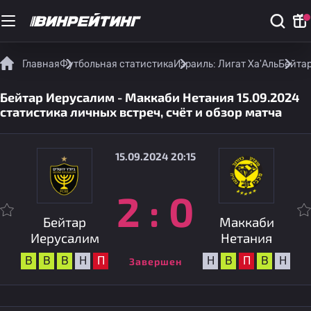
Главная
Футбольная статистика
Израиль: Лигат Ха'Аль
Бейтар
Бейтар Иерусалим - Маккаби Нетания 15.09.2024
статистика личных встреч, счёт и обзор матча
15.09.2024 20:15
2
:
0
Бейтар
Маккаби
Иерусалим
Нетания
В
В
В
Н
П
Н
В
П
В
Н
Завершен