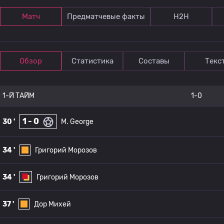
Матч
Предматчевые факты
Н2Н
Обзор
Статистика
Составы
Текс
1-Й ТАЙМ
1-0
1 - 0
30 '
M. George
34 '
Григорий Морозов
34 '
Григорий Морозов
37 '
Дор Михей