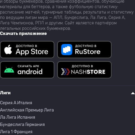
и обзоры букмекеров, сравнения коэффициентов, обучающие
материалы для беттеров, а также футбольную статистику:
расписание матчей, турнирные таблицы, результаты и статистику
по ведущим лигам мира — АПЛ, Бундеслига, Ла Лига, Серия А,
Лига Чемпионов, РПЛ и другим. Сайт является партнёром
легальных российских букмекеров.
Скачать приложение
Лиги
Серия A Италия
Английская Премьер Лига
Ла Лига Испания
Бундеслига Германия
Лига 1 Франция