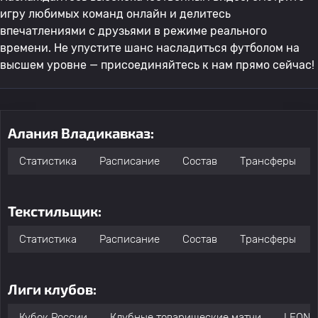
игру любимых команд онлайн и делитесь
впечатлениями с друзьями в режиме реального
времени. Не упустите шанс насладиться футболом на
высшем уровне — присоединяйтесь к нам прямо сейчас!
Алания Владикавказ:
Статистика
Расписание
Состав
Трансферы
Текстильщик:
Статистика
Расписание
Состав
Трансферы
Лиги клубов:
Кубок России
Клубные товарищеские матчи
LEON В