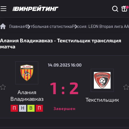
Главная
Футбольная статистика
Россия: LEON Вторая лига А
А
Алания Владикавказ - Текстильщик трансляция
матча
14.09.2025 16:00
1
:
2
Алания
Владикавказ
Текстильщик
П
Н
В
П
Завершен