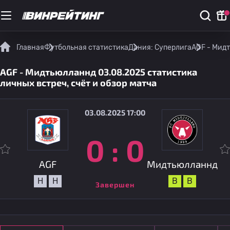
Главная
Футбольная статистика
Дания: Суперлига
AGF - Мидт
AGF - Мидтьюлланнд 03.08.2025 статистика
личных встреч, счёт и обзор матча
03.08.2025 17:00
0
:
0
AGF
Мидтьюлланнд
Н
Н
В
В
Завершен