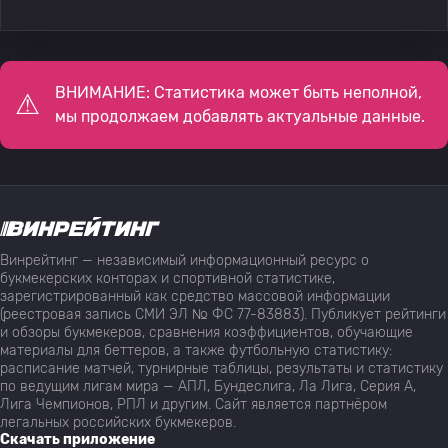
ВНИМАНИЕ: Статистика может быть неполной,
мы продолжаем добавлять актуальные данные.
Винрейтинг — независимый информационный ресурс о
букмекерских конторах и спортивной статистике,
зарегистрированный как средство массовой информации
(реестровая запись СМИ ЭЛ № ФС 77-83883). Публикует рейтинги
и обзоры букмекеров, сравнения коэффициентов, обучающие
материалы для беттеров, а также футбольную статистику:
расписание матчей, турнирные таблицы, результаты и статистику
по ведущим лигам мира — АПЛ, Бундеслига, Ла Лига, Серия А,
Лига Чемпионов, РПЛ и другим. Сайт является партнёром
легальных российских букмекеров.
Скачать приложение