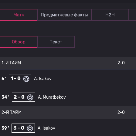
Матч
Предматчевые факты
Н2Н
Обзор
Текст
1-Й ТАЙМ
2-0
1 - 0
6 '
A. Isakov
2 - 0
34 '
A. Muratbekov
2-Й ТАЙМ
2-0
3 - 0
59 '
A. Isakov