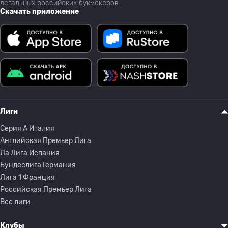
легальных российских букмекеров.
Скачать приложение
Лиги
Серия A Италия
Английская Премьер Лига
Ла Лига Испания
Бундеслига Германия
Лига 1 Франция
Российская Премьер Лига
Все лиги
Клубы