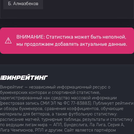
Б. Алмазбеков
ВНИМАНИЕ: Статистика может быть неполной,
мы продолжаем добавлять актуальные данные.
Винрейтинг — независимый информационный ресурс о
букмекерских конторах и спортивной статистике,
зарегистрированный как средство массовой информации
(реестровая запись СМИ ЭЛ № ФС 77-83883). Публикует рейтинги
и обзоры букмекеров, сравнения коэффициентов, обучающие
материалы для беттеров, а также футбольную статистику:
расписание матчей, турнирные таблицы, результаты и статистику
по ведущим лигам мира — АПЛ, Бундеслига, Ла Лига, Серия А,
Лига Чемпионов, РПЛ и другим. Сайт является партнёром