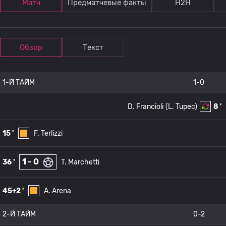
Матч
Предматчевые факты
Н2Н
Обзор
Текст
1-Й ТАЙМ
1-0
D. Francioli
(L. Tupec)
8 '
15 '
F. Terlizzi
1 - 0
36 '
T. Marchetti
45+2 '
A. Arena
2-Й ТАЙМ
0-2