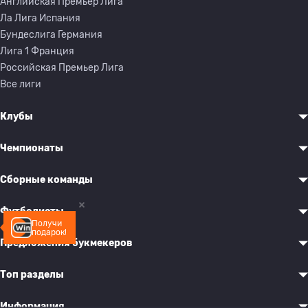
Английская Премьер Лига
Ла Лига Испания
Бундеслига Германия
Лига 1 Франция
Российская Премьер Лига
Все лиги
Клубы
Чемпионаты
Сборные команды
Футболисты
Получи
подарок!
Предложения букмекеров
Топ разделы
Информация