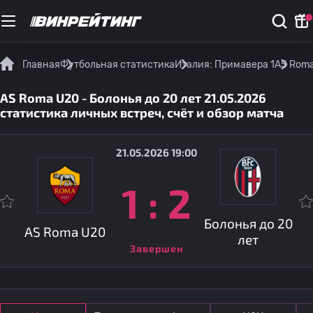
Главная
Футбольная статистика
Италия: Примавера 1
AS Roma
AS Roma U20 - Болонья до 20 лет 21.05.2026
статистика личных встреч, счёт и обзор матча
21.05.2026 19:00
1
:
2
Болонья до 20
AS Roma U20
лет
Завершен