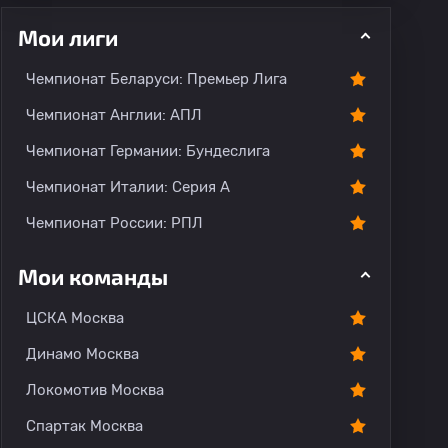
Мои лиги
ментарии
Чемпионат Беларуси: Премьер Лига
Чемпионат Англии: АПЛ
Чемпионат Германии: Бундеслига
Чемпионат Италии: Серия А
Чемпионат России: РПЛ
Мои команды
ЦСКА Москва
Динамо Москва
Локомотив Москва
Спартак Москва