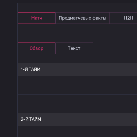
Матч
Предматчевые факты
Н2Н
Обзор
Текст
1-Й ТАЙМ
2-Й ТАЙМ