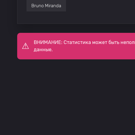
Bruno Miranda
ВНИМАНИЕ: Статистика может быть непол
данные.