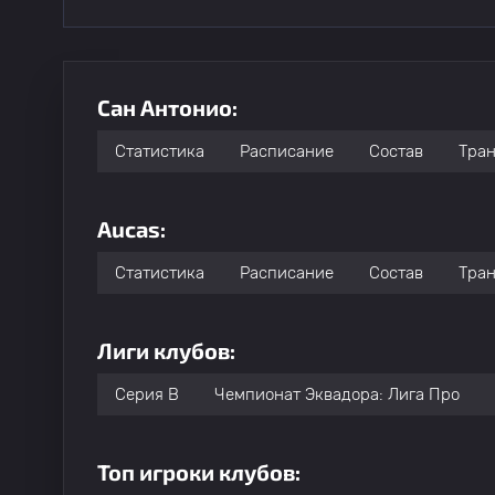
Сан Антонио:
Статистика
Расписание
Состав
Тра
Aucas:
Статистика
Расписание
Состав
Тра
Лиги клубов:
Серия B
Чемпионат Эквадора: Лига Про
Топ игроки клубов: