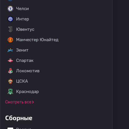
Челси
Интер
Ювентус
Манчестер Юнайтед
Зенит
Спартак
Локомотив
ЦСКА
Краснодар
Смотреть все
Сборные