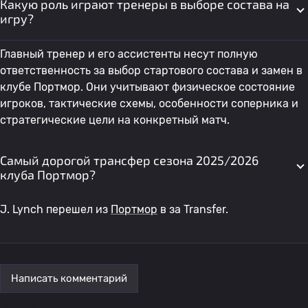
Какую роль играют тренеры в выборе состава на
игру?
Главный тренер и его ассистенты несут полную
ответственность за выбор стартового состава и замен в
клубе Портмор. Они учитывают физическое состояние
игроков, тактические схемы, особенности соперника и
стратегические цели на конкретный матч.
Самый дорогой трансфер сезона 2025/2026
клуба Портмор?
J. Lynch перешел из
Портмор
в
за Transfer.
Написать комментарий