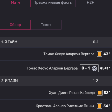
Матч
Предматчевые факты
Н2Н
Обзор
Текст
1-Й ТАЙМ
0-1
Томас Хесус Аларкон Вергара
43 '
0 - 1
Томас Хесус Аларкон Вергара
45+1 '
2-Й ТАЙМ
1-2
Хуан Диего Рохас Кайседо
52 '
Кристиан Алонсо Рикельме Пинья
54 '