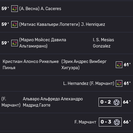
59 '
(A. Весна)
A. Caceres
59 '
(Матиас Кавальери Лопетеги)
J. Henriquez
(Марио Мойсес Давила
I. S. Mesias
59 '
Альтамирано)
Gonzalez
Кристиан Алонсо Рикельме
(Эрик Андрес Вимберг
61 '
Пинья
Хигуэра)
L. Hernandez
(F. Марчант)
61 '
(F.
Альваро Альфредо Алехандро
0 - 2
64 '
Марчант)
Мадрид Гаэте
0 - 3
F. Марчант
66 '