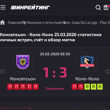
Главная
Футбольная статистика
Чили: Copa De La Liga - Play O
Консепсьон - Коло-Коло 25.03.2026 статистика
личных встреч, счёт и обзор матча
25.03.2026 02:30
1
:
3
Консепсьон
Коло-Коло
П
П
П
П
П
П
П
В
В
В
Завершен