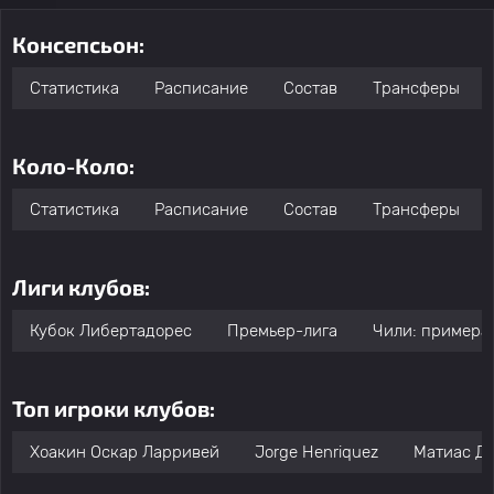
Консепсьон:
Статистика
Расписание
Состав
Трансферы
Коло-Коло:
Статистика
Расписание
Состав
Трансферы
Лиги клубов:
Кубок Либертадорес
Премьер-лига
Чили: примера
Топ игроки клубов:
Хоакин Оскар Ларривей
Jorge Henriquez
Матиас Д