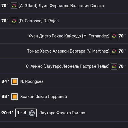
70 '
(A. Gillard)
Луис Фернандо Валенсия Сапата
70 '
(D. Carrasco)
J. Rojas
Хуан Диего Рохас Кайседо
(M. Fernandez)
70 '
Томас Хесус Аларкон Вергара
(V. Martinez)
70 '
C. Акино
(Лаутаро Леонель Пастран Тельо)
78 '
84 '
N. Rodriguez
88 '
Хоакин Оскар Ларривей
1 - 3
90+1 '
Лаутаро Фаусто Грилло