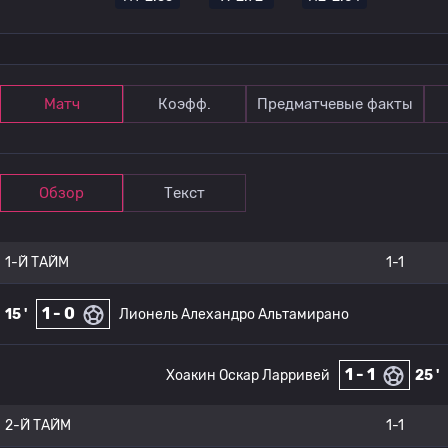
Матч
Коэфф.
Предматчевые факты
Обзор
Текст
1-Й ТАЙМ
1-1
1 - 0
15 '
Лионель Алехандро Альтамирано
1 - 1
Хоакин Оскар Ларривей
25 '
2-Й ТАЙМ
1-1