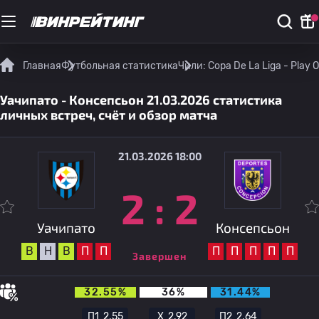
Главная
Футбольная статистика
Чили: Copa De La Liga - Play O
Уачипато - Консепсьон 21.03.2026 статистика
личных встреч, счёт и обзор матча
21.03.2026 18:00
2
:
2
Уачипато
Консепсьон
В
Н
В
П
П
П
П
П
П
П
Завершен
32.55%
36%
31.44%
П1
2.55
Х
2.92
П2
2.64