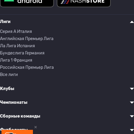
Лиги
Серия A Италия
Английская Премьер Лига
Ла Лига Испания
Бундеслига Германия
Лига 1 Франция
Российская Премьер Лига
Все лиги
Клубы
Чемпионаты
Сборные команды
Футболисты