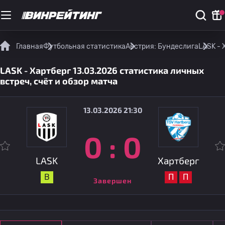
Главная
Футбольная статистика
Австрия: Бундеслига
LASK - 
LASK - Хартберг 13.03.2026 статистика личных
встреч, счёт и обзор матча
13.03.2026 21:30
0
:
0
LASK
Хартберг
В
П
П
Завершен