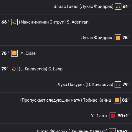
Элиас Гавел
(Лукас Фридрик)
61 '
66 '
(Максимилиан Энтруп)
S. Adeniran
Лукас Фридрик
75 '
78 '
M. Cisse
79 '
(L. Kacavenda)
C. Lang
Лука Пазурек
(D. Kovacevic)
79 '
(Пропускает следующий матч)
Тобиас Кайнц
82 '
Y. Diarra
90+1 '
Лукас Фридрик
(Джулиан Халвакс)
90+2 '