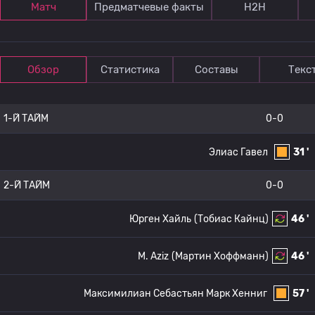
Матч
Предматчевые факты
Н2Н
Обзор
Статистика
Составы
Текс
1-Й ТАЙМ
0-0
Элиас Гавел
31 '
2-Й ТАЙМ
0-0
Юрген Хайль
(Тобиас Кайнц)
46 '
M. Aziz
(Мартин Хоффманн)
46 '
Максимилиан Себастьян Марк Хенниг
57 '