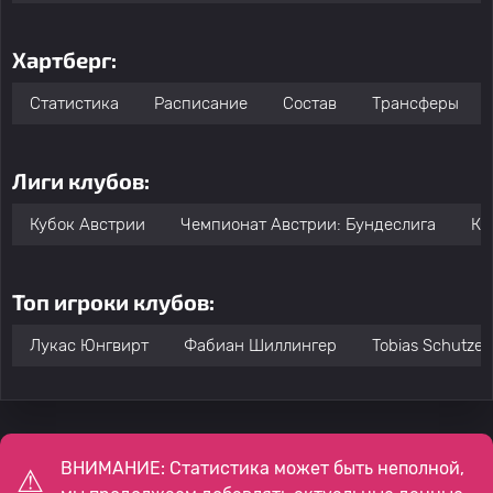
Хартберг:
Статистика
Расписание
Состав
Трансферы
Лиги клубов:
Кубок Австрии
Чемпионат Австрии: Бундеслига
Кл
Топ игроки клубов:
Лукас Юнгвирт
Фабиан Шиллингер
Tobias Schutze
ВНИМАНИЕ: Статистика может быть неполной,