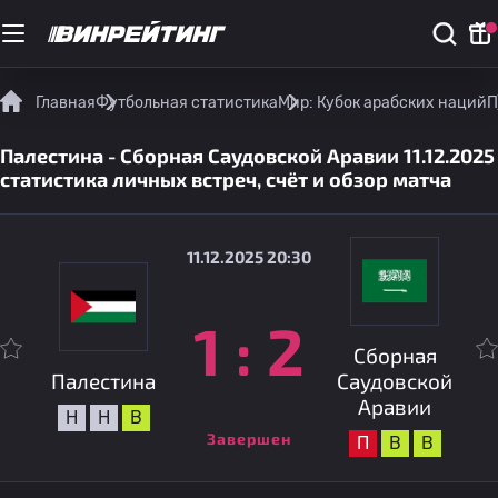
Главная
Футбольная статистика
Мир: Кубок арабских наций
П
Палестина - Сборная Саудовской Аравии 11.12.2025
статистика личных встреч, счёт и обзор матча
11.12.2025 20:30
1
:
2
Сборная
Палестина
Саудовской
Аравии
Н
Н
В
Завершен
П
В
В