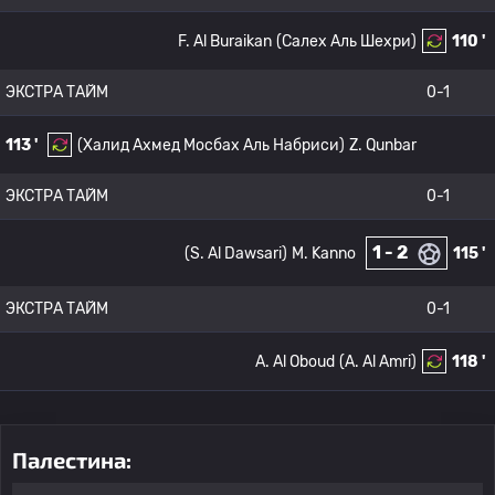
F. Al Buraikan
(Салех Аль Шехри)
110 '
ЭКСТРА ТАЙМ
0-1
113 '
(Халид Ахмед Мосбах Аль Набриси)
Z. Qunbar
ЭКСТРА ТАЙМ
0-1
1 - 2
(S. Al Dawsari)
M. Kanno
115 '
ЭКСТРА ТАЙМ
0-1
A. Al Oboud
(A. Al Amri)
118 '
Палестина: