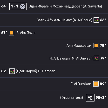
1 - 1
64 '
Одай Ибрагим Мохаммад Даббаг
(A. Sawafta)
Салех Абу Аль Шамат
(A. Al Oboud)
66 '
67 '
E. Abu Jazar
Али Маджраши
78 '
N. Al Dawsari
(M. Al Juwayr)
79 '
82 '
(Одай Харуб)
H. Hamdan
F. Al Buraikan
89 '
(Отмена гола)
90+3 '