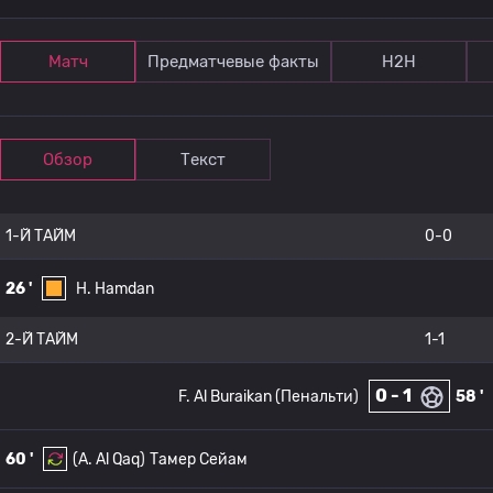
Матч
Предматчевые факты
Н2Н
Обзор
Текст
1-Й ТАЙМ
0-0
26 '
H. Hamdan
2-Й ТАЙМ
1-1
0 - 1
F. Al Buraikan (Пенальти)
58 '
60 '
(A. Al Qaq)
Тамер Сейам