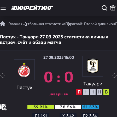
Главная
Футбольная статистика
Парагвай: Второй дивизион
Пастух - Такуари 27.09.2025 статистика личных
встреч, счёт и обзор матча
27.09.2025 16:00
0
:
0
Такуари
Пастух
П
Н
Н
Н
В
Завершен
39.91%
38.56%
21.53%
П1
1.91
Х
3.42
П2
3.54