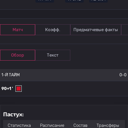
Матч
Коэфф.
Предматчевые факты
Обзор
Текст
1-Й ТАЙМ
0-0
90+1 '
Пастух:
Статистика
Расписание
Состав
Трансферы