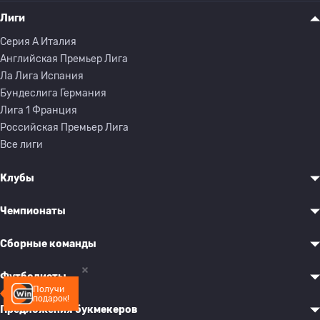
Лиги
Серия A Италия
Английская Премьер Лига
Ла Лига Испания
Бундеслига Германия
Лига 1 Франция
Российская Премьер Лига
Все лиги
Клубы
Чемпионаты
Сборные команды
Футболисты
Получи
подарок!
Предложения букмекеров