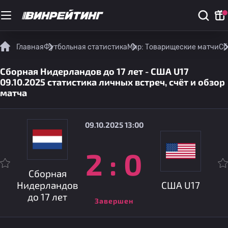
Главная
Футбольная статистика
Мир: Товарищеские матчи
Сб
Сборная Нидерландов до 17 лет - США U17
09.10.2025 статистика личных встреч, счёт и обзор
матча
09.10.2025 13:00
2
:
0
Сборная
Нидерландов
США U17
до 17 лет
Завершен