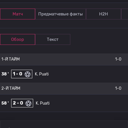
Матч
Предматчевые факты
Н2Н
Обзор
Текст
1-Й ТАЙМ
1-0
1 - 0
38 '
K. Puati
2-Й ТАЙМ
1-0
2 - 0
58 '
K. Puati