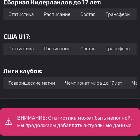
Сборная Нидерландов до 17 лет:
Статистика
Расписание
Состав
Трансферы
США U17:
Статистика
Расписание
Состав
Трансферы
Лиги клубов:
Товарищеские матчи
Чемпионат мира до 17 лет
Чем
ВНИМАНИЕ: Статистика может быть неполной,
мы продолжаем добавлять актуальные данные.