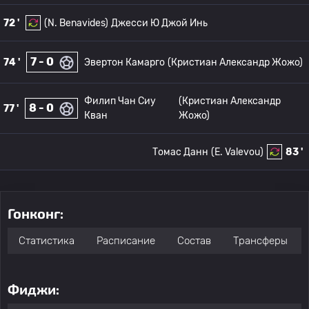
72 '
(N. Benavides)
Джесси Ю Джой Инь
7 - 0
74 '
Эвертон Камарго
(Кристиан Александр Жожо)
Филип Чан Сиу
(Кристиан Александр
8 - 0
77 '
Кван
Жожо)
Томас Данн
(E. Valevou)
83 '
Гонконг:
Статистика
Расписание
Состав
Трансферы
Фиджи: