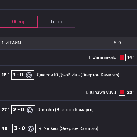
Обзор
Текст
1-Й ТАЙМ
5-0
T. Waranaivalu
14 '
1 - 0
18 '
Джесси Ю Джой Инь
(Эвертон Камарго)
I. Tuinawaivuvu
22 '
2 - 0
27 '
Juninho
(Эвертон Камарго)
3 - 0
40 '
R. Merkies
(Эвертон Камарго)