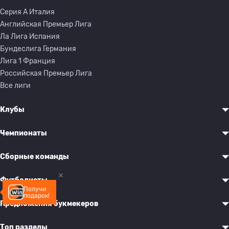
Серия A Италия
Английская Премьер Лига
Ла Лига Испания
Бундеслига Германия
Лига 1 Франция
Российская Премьер Лига
Все лиги
Клубы
Чемпионаты
Сборные команды
Футболисты
Получи
подарок!
Предложения букмекеров
Топ разделы