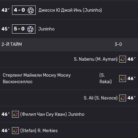
4 - 0
42 '
Джесси Ю Джой Инь
(Juninho)
5 - 0
45 '
Juninho
2-Й ТАЙМ
3-0
S. Nabenu
(M. Ayman)
46 '
Стерлинг Майкели Мосиу Мосиу
(S.
46 '
Васконселлос
Rakai)
S. Ali
(S. Navoce)
46 '
46 '
(Филип Чан Сиу Кван)
Juninho
46 '
(Stefan)
R. Merkies