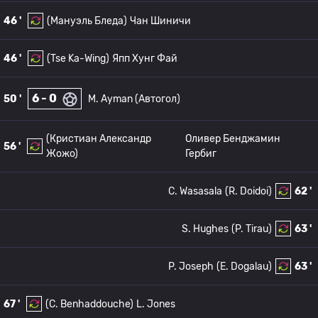
46 '
(Мануэль Бледа)
Чан Шиничи
46 '
(Tse Ka-Wing)
Япп Хунг Фай
6 - 0
50 '
M. Ayman (Автогол)
(Кристиан Александр
Оливер Бенджамин
56 '
Жожо)
Гербиг
C. Wasasala
(R. Doidoi)
62 '
S. Hughes
(P. Tirau)
63 '
P. Joseph
(E. Dogalau)
63 '
67 '
(C. Benhaddouche)
L. Jones