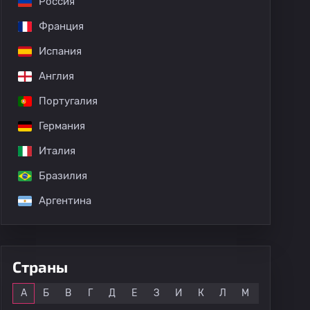
Россия
Франция
Испания
Англия
Португалия
Германия
Италия
Бразилия
Аргентина
Страны
Все
А
Б
В
Г
Д
Е
З
И
К
Л
М
Н
О