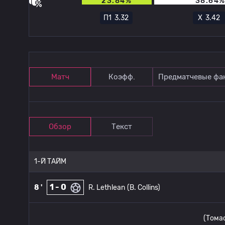
23.84%
38.64
П1
3.32
Х
3.42
Матч
Коэфф.
Предматчевые фа
Обзор
Текст
1-Й ТАЙМ
1 - 0
8 '
R. Lethlean
(B. Collins)
(Тома