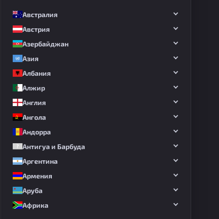
Австралия
Австрия
Азербайджан
Азия
Албания
Алжир
Англия
пионат Австралии
Ангола
Андорра
Антигуа и Барбуда
Аргентина
Армения
Аруба
Африка