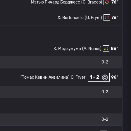
Мэтью Ричард Берджесс
(C. Bracco)
76 '
X. Bertoncello
(O. Fryer)
76 '
К. Мидзунума
(A. Nunes)
86 '
0-2
1 - 2
(Томас Кевин Аквилина)
O. Fryer
96 '
0-2
0-2