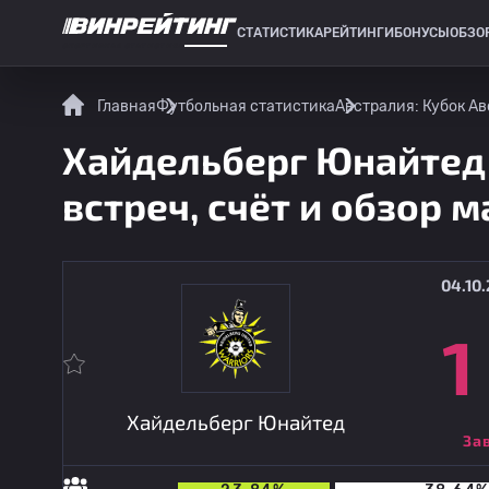
СТАТИСТИКА
РЕЙТИНГИ
БОНУСЫ
ОБЗО
СПОРТИВНАЯ СТАТИСТИКА
Главная
Футбольная статистика
Австралия: Кубок А
Хайдельберг Юнайтед 
встреч, счёт и обзор м
04.10.
1
Хайдельберг Юнайтед
За