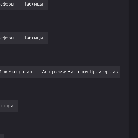
нсферы
Таблицы
нсферы
Таблицы
бок Австралии
Австралия: Виктория Премьер лига
Чем
иктори