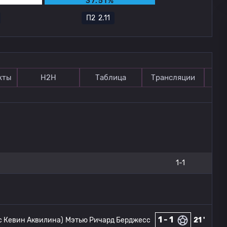
%
37.51%
П2
2.11
кты
Н2Н
Таблица
Трансляции
П
1-1
1 - 1
с Кевин Аквилина)
Мэтью Ричард Берджесс
21 '