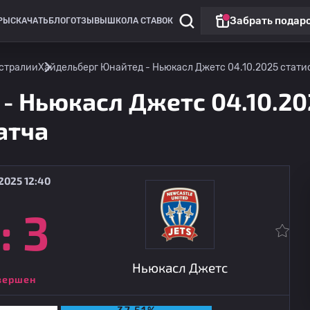
Забрать подар
РЫ
СКАЧАТЬ
БЛОГ
ОТЗЫВЫ
ШКОЛА СТАВОК
встралии
Хайдельберг Юнайтед - Ньюкасл Джетс 04.10.2025 статис
- Ньюкасл Джетс 04.10.20
атча
2025 12:40
:
3
Чемпионат России: РПЛ
Топ матч
Локомотив Москва
08.08
18:00
Акрон
Ньюкасл Джетс
вершен