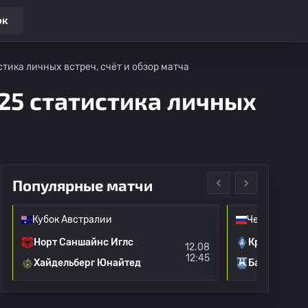
ок
тика личных встреч, счёт и обзор матча
25 статистика личных
Популярные матчи
Кубок Австралии
Чемпионат Р
Норт Саншайнс Иглс
Крылья Сов
12.08
12:45
Хайдельберг Юнайтед
Балтика