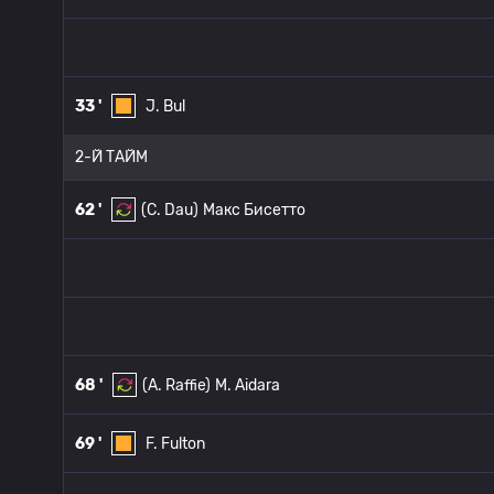
33 '
J. Bul
2-Й ТАЙМ
62 '
(C. Dau)
Макс Бисетто
68 '
(A. Raffie)
M. Aidara
69 '
F. Fulton