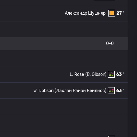
Александр Шушняр
27 '
0-0
L. Rose
(B. Gibson)
63 '
W. Dobson
(Лахлан Райан Бейлисс)
63 '