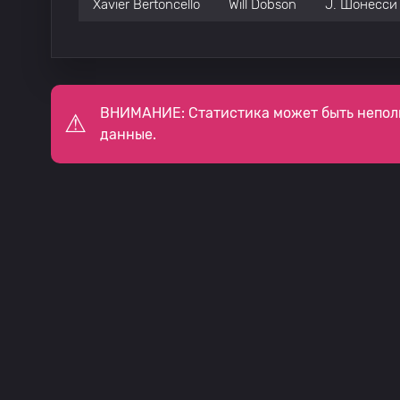
Xavier Bertoncello
Will Dobson
J. Шонесси
ВНИМАНИЕ: Статистика может быть непол
данные.