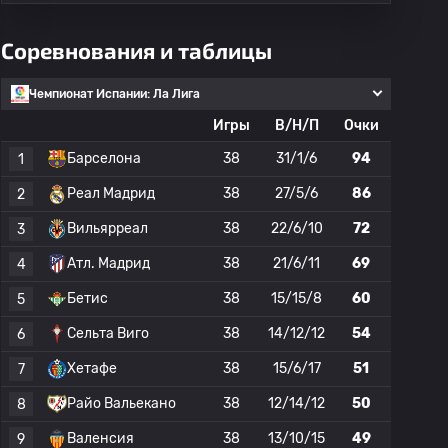
Соревнования и таблицы
Чемпионат Испании: Ла Лига
Игры
В/Н/П
Очки
Барселона
38
31/1/6
94
1
Реал Мадрид
38
27/5/6
86
2
Вильярреал
38
22/6/10
72
3
Атл. Мадрид
38
21/6/11
69
4
Бетис
38
15/15/8
60
5
Сельта Виго
38
14/12/12
54
6
Хетафе
38
15/6/17
51
7
Райо Вальекано
38
12/14/12
50
8
Валенсия
38
13/10/15
49
9