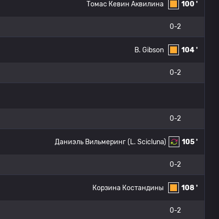
Томас Кевин Аквилина
100 '
0-2
B. Gibson
104 '
0-2
0-2
Даниэль Вильмеринг
(L. Scicluna)
105 '
0-2
Корзина Костандины
108 '
0-2