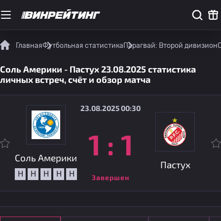
Главная
Футбольная статистика
Парагвай: Второй дивизион
Соль Америки - Пастух 23.08.2025 статистика
личных встреч, счёт и обзор матча
23.08.2025 00:30
1
:
1
Соль Америки
Пастух
Н
Н
Н
Н
Н
Завершен