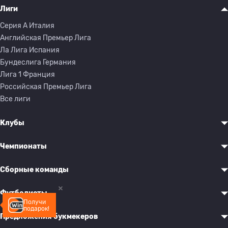
Лиги
Серия A Италия
Английская Премьер Лига
Ла Лига Испания
Бундеслига Германия
Лига 1 Франция
Российская Премьер Лига
Все лиги
Клубы
Чемпионаты
Сборные команды
Футболисты
Получи
подарок!
Предложения букмекеров