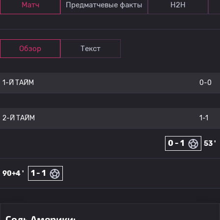
Матч
Предматчевые факты
Н2Н
Обзор
Текст
1-Й ТАЙМ
0-0
2-Й ТАЙМ
1-1
0 - 1
53 '
1 - 1
90+4 '
Соль Америки: