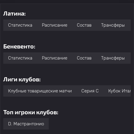
Латина:
Статистика
Расписание
Состав
Трансферы
Беневенто:
Статистика
Расписание
Состав
Трансферы
Лиги клубов:
Клубные товарищеские матчи
Серия C
Кубок Итали
Топ игроки клубов:
D. Мастрантонио