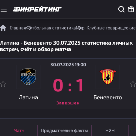
Главная
Футбольная статистика
Мир: Клубные товарищеские
Латина - Беневенто 30.07.2025 статистика личных
встреч, счёт и обзор матча
30.07.2025 19:00
0
:
1
Латина
Беневенто
Завершен
Матч
Предматчевые факты
Н2Н