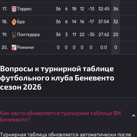
17.
Торрес
36
6
18
12
-13
32:45
36
18.
Бра
36
6
14
16
-17
37:54
32
19.
Понтедера
36
3
11
22
-35
27:62
20
20.
Римини
0
0
0
0
0
0:0
0
Вопросы к турнирной таблице
футбольного клуба Беневенто
сезон 2026
Как часто обновляется турнирная таблица ФК
Беневенто?
Турнирная таблица обновляется автоматически после