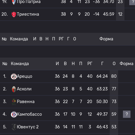
?
19.
Про Патриа
38
4
11
23
-36
34:70
23
20.
Триестина
38
9
9
20
-14
45:59
12
№
Команда
И
В
Н
П
РГ
Г
О
Форма
№
Команда
И
В
Н
П
РГ
Г
О
Форма
1.
Ареццо
36
24
8
4
40
64:24
80
2.
Асколи
36
23
8
5
40
63:23
77
3.
Равенна
36
22
7
7
20
50:30
73
?
4.
Кампобассо
36
17
10
9
12
49:37
59
5.
Ювентус 2
36
14
11
11
3
46:43
53