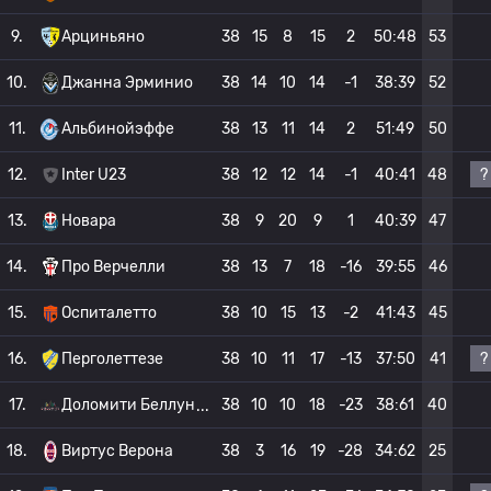
9.
Арциньяно
38
15
8
15
2
50:48
53
10.
Джанна Эрминио
38
14
10
14
-1
38:39
52
11.
Альбинойэффе
38
13
11
14
2
51:49
50
?
12.
Inter U23
38
12
12
14
-1
40:41
48
13.
Новара
38
9
20
9
1
40:39
47
14.
Про Верчелли
38
13
7
18
-16
39:55
46
15.
Оспиталетто
38
10
15
13
-2
41:43
45
?
16.
Перголеттезе
38
10
11
17
-13
37:50
41
17.
Доломити Беллун
38
10
10
18
-23
38:61
40
18.
Виртус Верона
38
3
16
19
-28
34:62
25