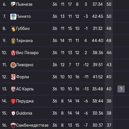
6.
Пьянезе
36
11
17
8
3
37:34
50
7.
Пинето
36
13
11
12
-3
42:45
50
8.
Губбио
36
11
15
10
-1
31:32
48
9.
Тернана
36
14
11
11
4
44:40
48
10.
Вис Пезаро
36
11
13
12
2
38:36
46
11.
Ливорно
36
12
7
17
-12
39:51
43
12.
Форли
36
10
10
16
-11
41:52
40
?
13.
АС Карпь
36
10
10
16
-13
35:48
40
14.
Перуджа
36
8
14
14
-6
38:44
38
15.
Guidonia
36
8
14
14
-6
30:36
38
16.
Самбенедеттезе
36
8
13
15
-7
30:37
37