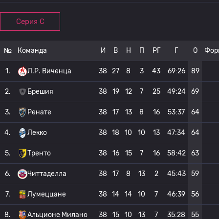
Серия C
№
Команда
И
В
Н
П
РГ
Г
О
Фор
1.
Л.Р. Виченца
38
27
8
3
43
69:26
89
2.
Брешия
38
19
12
7
25
49:24
69
3.
Ренате
38
17
13
8
16
53:37
64
4.
Лекко
38
18
10
10
13
47:34
64
5.
Тренто
38
16
15
7
16
58:42
63
6.
Читтаделла
38
17
8
13
2
45:43
59
7.
Лумеццане
38
14
14
10
7
46:39
56
8.
Альционе Милано
38
15
10
13
7
35:28
55