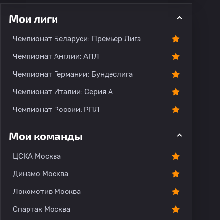
Мои лиги
Чемпионат Беларуси: Премьер Лига
Чемпионат Англии: АПЛ
Чемпионат Германии: Бундеслига
Чемпионат Италии: Серия А
Чемпионат России: РПЛ
Мои команды
ЦСКА Москва
Динамо Москва
Локомотив Москва
Спартак Москва