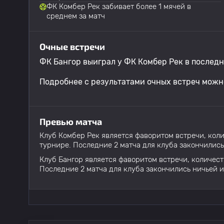
ФК Комбер Рек забивает более 1 мячей в
среднем за матч
Очные встречи
ФК Бангор выиграл у ФК Комбер Рек в послед
Подробнее с результатами очных встреч можн
Превью матча
Клуб Комбер Рек является фаворитом встречи, коли
турнире. Последние 2 матча для клуба закончилис
Клуб Бангор является фаворитом встречи, количест
Последние 2 матча для клуба закончились ничьей и