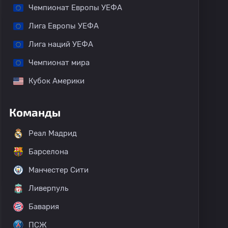
Чемпионат Европы УЕФА
Лига Европы УЕФА
Лига наций УЕФА
Чемпионат мира
Кубок Америки
Команды
Реал Мадрид
андии
Барселона
Манчестер Сити
Ливерпуль
Бавария
ПСЖ