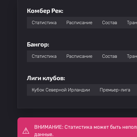
Комбер Рек:
Статистика
Расписание
Состав
Тра
Бангор:
Статистика
Расписание
Состав
Тра
Лиги клубов:
Кубок Северной Ирландии
Премьер-лига
ВНИМАНИЕ: Статистика может быть непол
данные.