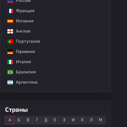
Россия
Франция
Испания
Англия
Португалия
Германия
Италия
Бразилия
Аргентина
Страны
Все
А
Б
В
Г
Д
Е
З
И
К
Л
М
Н
О