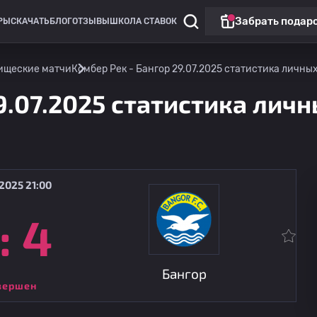
Забрать подар
РЫ
СКАЧАТЬ
БЛОГ
ОТЗЫВЫ
ШКОЛА СТАВОК
ищеские матчи
Комбер Рек - Бангор 29.07.2025 статистика личных
9.07.2025 статистика личны
2025 21:00
:
4
Чемпионат России: РПЛ
Матч дня
Динамо Москва
09.08
14:30
Динамо Махачкала
Бангор
вершен