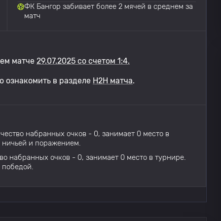
ФК Бангор забивает более 2 мячей в среднем за
матч
нем матче
29.07.2025 со счетом 1:4.
о ознакомить в разделе
H2H матча
.
чество набранных очков - 0, занимает 0 место в
ь ничьей и поражением.
во набранных очков - 0, занимает 0 место в турнире.
 победой.