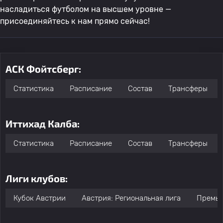
насладиться футболом на высшем уровне —
присоединяйтесь к нам прямо сейчас!
АСК Фойтсберг:
Статистика
Расписание
Состав
Трансферы
Иттихад Калба:
Статистика
Расписание
Состав
Трансферы
Лиги клубов:
Кубок Австрии
Австрия: Региональная лига
Премье