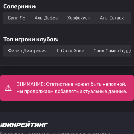
Соперники:
Бани Яс
Аль-Дафра
Хорфаккан
Аль-Батаех
Топ игроки клубов:
Филип Дмитрович
Т. Стопайник
Саид Саман Годдо
ВНИМАНИЕ: Статистика может быть неполной,
мы продолжаем добавлять актуальные данные.