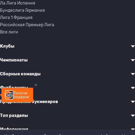
Ла Лига Испания
Бундеслига Германия
Лига 1 Франция
Российская Премьер Лига
Все лиги
Клубы
Чемпионаты
Сборные команды
Футболисты
Получи
подарок!
Предложения букмекеров
Топ разделы
Информация