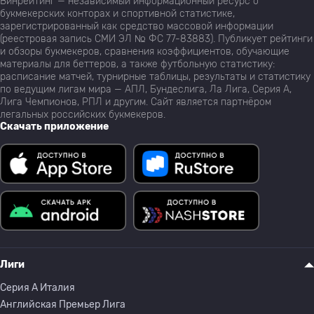
Винрейтинг — независимый информационный ресурс о
букмекерских конторах и спортивной статистике,
зарегистрированный как средство массовой информации
(реестровая запись СМИ ЭЛ № ФС 77-83883). Публикует рейтинги
и обзоры букмекеров, сравнения коэффициентов, обучающие
материалы для беттеров, а также футбольную статистику:
расписание матчей, турнирные таблицы, результаты и статистику
по ведущим лигам мира — АПЛ, Бундеслига, Ла Лига, Серия А,
Лига Чемпионов, РПЛ и другим. Сайт является партнёром
легальных российских букмекеров.
Скачать приложение
Лиги
Серия A Италия
Английская Премьер Лига