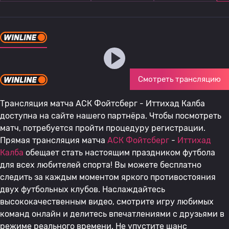
Смотреть трансляцию
Трансляция матча АСК Фойтсберг - Иттихад Калба
доступна на сайте нашего партнёра. Чтобы посмотреть
матч, потребуется пройти процедуру регистрации.
Прямая трансляция матча
АСК Фойтсберг
-
Иттихад
Калба
обещает стать настоящим праздником футбола
для всех любителей спорта! Вы можете бесплатно
следить за каждым моментом яркого противостояния
двух футбольных клубов. Наслаждайтесь
высококачественным видео, смотрите игру любимых
команд онлайн и делитесь впечатлениями с друзьями в
режиме реального времени. Не упустите шанс