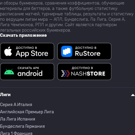
и обзоры букмекеров, сравнения коэффициентов, обучающие
материалы для беттеров, а также футбольную статистику:
расписание матчей, турнирные таблицы, результаты и статистику
по ведущим лигам мира — АПЛ, Бундеслига, Ла Лига, Серия А,
Лига Чемпионов, РПЛ и другим. Сайт является партнёром
легальных российских букмекеров.
Скачать приложение
Лиги
Серия A Италия
Английская Премьер Лига
Ла Лига Испания
Бундеслига Германия
Лига 1 Франция