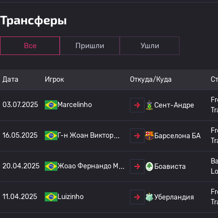
Трансферы
Все
Пришли
Ушли
Дата
Игрок
Откуда/Куда
С
Fr
03.07.2025
Marcelinho
Сент-Андре
Tr
Fr
16.05.2025
Г-н Жоан Виктор
Барселона БА
Tr
Ba
20.04.2025
Жоао Фернандо М
Боависта
L
Fr
11.04.2025
Luizinho
Уберландия
Tr