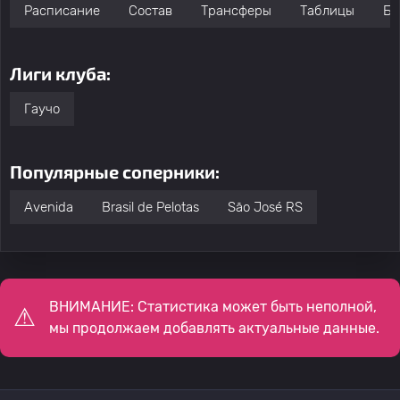
Расписание
Состав
Трансферы
Таблицы
Бо
Лиги клуба:
Гаучо
Популярные соперники:
Avenida
Brasil de Pelotas
São José RS
ВНИМАНИЕ: Статистика может быть неполной,
мы продолжаем добавлять актуальные данные.