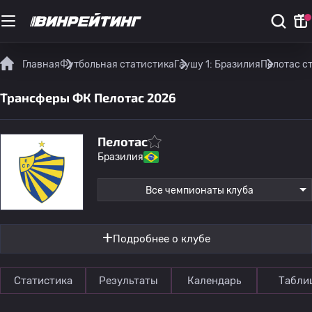
Главная
Футбольная статистика
Гаушу 1: Бразилия
Пелотас с
Трансферы ФК Пелотас 2026
Пелотас
Бразилия
Все чемпионаты клуба
Подробнее о клубе
Статистика
Результаты
Календарь
Табли