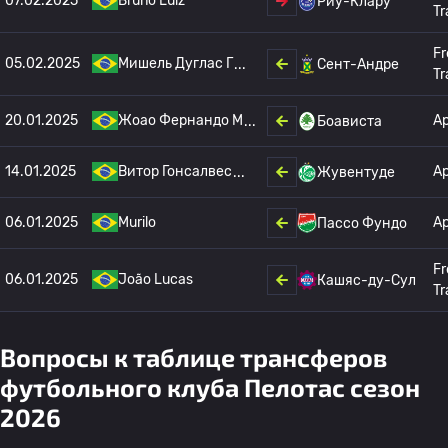
07.02.2025
Bruno Luiz
Риу-Клару
Tr
Fr
05.02.2025
Мишель Дуглас Г
Сент-Андре
Tr
20.01.2025
Жоао Фернандо М
А
Боависта
14.01.2025
Витор Гонсалвес
А
Жувентуде
06.01.2025
Murilo
А
Пассо Фундо
Fr
06.01.2025
João Lucas
Кашяс-ду-Сул
Tr
Вопросы к таблице трансферов
футбольного клуба Пелотас сезон
2026