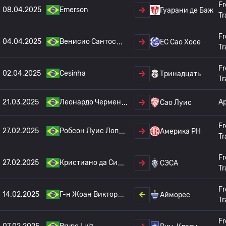
Fr
08.04.2025
Emerson
Гуарани де Баж
Tr
Fr
04.04.2025
Венисио Сантос
EC Сао Хосе
Tr
Fr
02.04.2025
Cesinha
Тринадцать
Tr
21.03.2025
Леонардо Чермен
А
Сао Луис
Fr
27.02.2025
Робсон Луис Лоп
Америка РН
Tr
Fr
27.02.2025
Кристиано да Си
СЭСА
Tr
Fr
14.02.2025
Г-н Жоан Виктор
Айморес
Tr
Fr