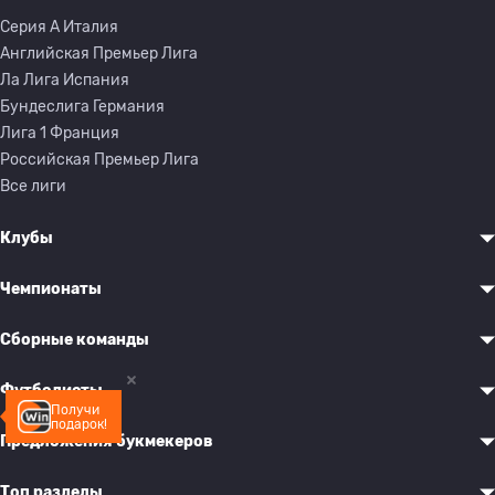
Серия A Италия
Английская Премьер Лига
Ла Лига Испания
Бундеслига Германия
Лига 1 Франция
Российская Премьер Лига
Все лиги
Клубы
Чемпионаты
Сборные команды
Футболисты
Получи
подарок!
Предложения букмекеров
Топ разделы