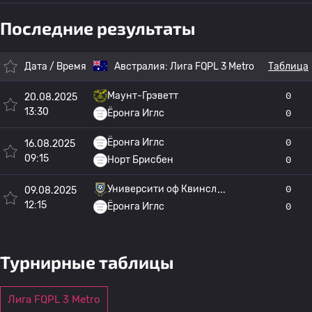
Последние результаты
Дата / Время
Австралия:
Лига FQPL 3 Metro
Таблица
Маунт-Грэветт
0
20.08.2025
13:30
Ёронга Иглс
0
Ёронга Иглс
0
16.08.2025
09:15
Норт Брисбен
0
Университи оф Квинсл
0
09.08.2025
12:15
Ёронга Иглс
0
Турнирные таблицы
Лига FQPL 3 Metro