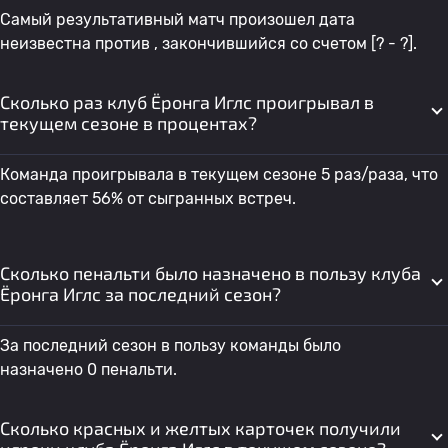
Самый результативный матч произошел дата
неизвестна против , закончившийся со счетом [? - ?].
Сколько раз клуб Ёронга Иглс проигрывал в
текущем сезоне в процентах?
Команда проигрывала в текущем сезоне 5 раз/раза, что
составляет 56% от сыгранных встреч.
Сколько пенальти было назначено в пользу клуба
Ёронга Иглс за последний сезон?
За последний сезон в пользу команды было
назначено 0 пенальти.
Сколько красных и желтых карточек получили