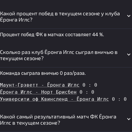
Какой процент побед в текущем сезоне у клуба
Ёронга Иглс?
Процент побед ФК в матчах составляет 44 %.
Сколько раз клуб Ёронга Иглс сыграл вничью в
текущем сезоне?
Команда сыграла вничью 0 раз/раза.
Маунт-Грэветт - Ёронга Иглс
 0 : 0
Ёронга Иглс - Норт Брисбен
 0 : 0
Университи оф Квинсленд - Ёронга Иглс
 0 : 0
Какой самый результативный матч ФК Ёронга
Иглс в текущем сезоне?