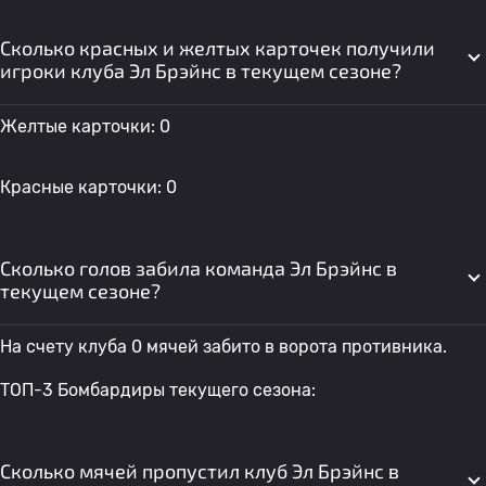
Сколько красных и желтых карточек получили
игроки клуба Эл Брэйнс в текущем сезоне?
Желтые карточки: 0
Красные карточки: 0
Сколько голов забила команда Эл Брэйнс в
текущем сезоне?
На счету клуба 0 мячей забито в ворота противника.
ТОП-3 Бомбардиры текущего сезона:
Сколько мячей пропустил клуб Эл Брэйнс в