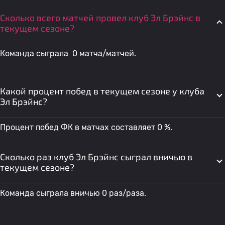
Сколько всего матчей провел клуб Эл Брэйнс в
текущем сезоне?
Команда сыграла 0 матча/матчей.
Какой процент побед в текущем сезоне у клуба
Эл Брэйнс?
Процент побед ФК в матчах составляет 0 %.
Сколько раз клуб Эл Брэйнс сыграл вничью в
текущем сезоне?
Команда сыграла вничью 0 раз/раза.