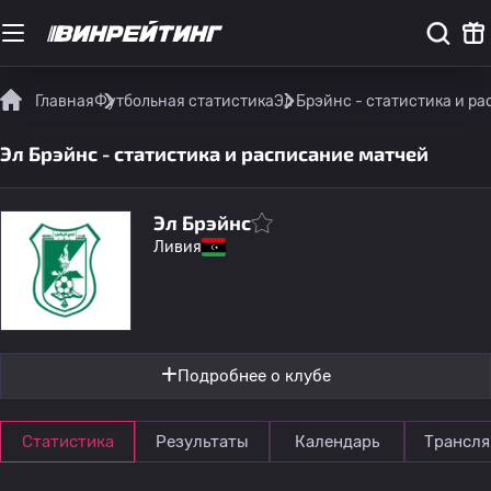
Главная
Футбольная статистика
Эл Брэйнс - статистика и р
Эл Брэйнс - статистика и расписание матчей
Эл Брэйнс
Ливия
Подробнее о клубе
Статистика
Результаты
Календарь
Трансля