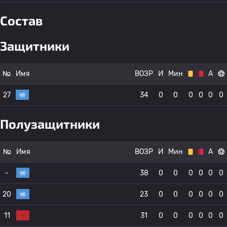
Состав
Защитники
№
Имя
ВОЗР
И
Мин
А
27
34
0
0
0
0
0
0
Полузащитники
№
Имя
ВОЗР
И
Мин
А
-
38
0
0
0
0
0
0
20
23
0
0
0
0
0
0
11
31
0
0
0
0
0
0