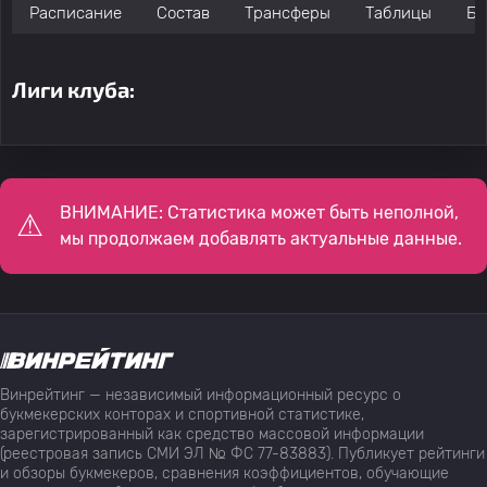
Расписание
Состав
Трансферы
Таблицы
Бо
Лиги клуба:
ВНИМАНИЕ: Статистика может быть неполной,
мы продолжаем добавлять актуальные данные.
Винрейтинг — независимый информационный ресурс о
букмекерских конторах и спортивной статистике,
зарегистрированный как средство массовой информации
(реестровая запись СМИ ЭЛ № ФС 77-83883). Публикует рейтинги
и обзоры букмекеров, сравнения коэффициентов, обучающие