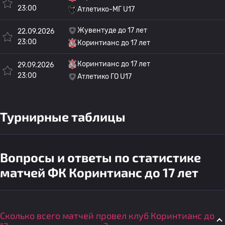
23:00
Атлетико-МГ U17
Жувентуде до 17 лет
22.09.2026
23:00
Коринтианс до 17 лет
Коринтианс до 17 лет
29.09.2026
23:00
Атлетико ГО U17
Турнирные таблицы
Вопросы и ответы по статистике
матчей ФК Коринтианс до 17 лет
Сколько всего матчей провел клуб Коринтианс до