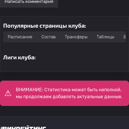
Написать комментарий
Популярные страницы клуба:
Расписание
Состав
Трансферы
Таблицы
Бо
Лиги клуба:
ВНИМАНИЕ: Статистика может быть неполной,
мы продолжаем добавлять актуальные данные.