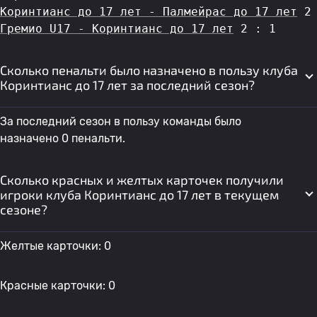
Коринтианс до 17 лет - Палмейрас до 17 лет
 2
Гремио U17 - Коринтианс до 17 лет
 2 : 1
Сколько пенальти было назначено в пользу клуба
Коринтианс до 17 лет за последний сезон?
За последний сезон в пользу команды было
назначено 0 пенальти.
Сколько красных и желтых карточек получили
игроки клуба Коринтианс до 17 лет в текущем
сезоне?
Желтые карточки: 0
Красные карточки: 0