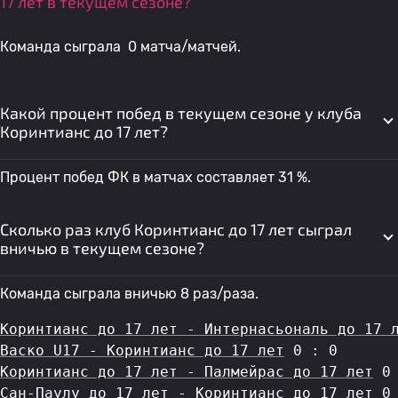
17 лет в текущем сезоне?
Команда сыграла 0 матча/матчей.
Какой процент побед в текущем сезоне у клуба
Коринтианс до 17 лет?
Процент побед ФК в матчах составляет 31 %.
Сколько раз клуб Коринтианс до 17 лет сыграл
вничью в текущем сезоне?
Команда сыграла вничью 8 раз/раза.
Коринтианс до 17 лет - Интернасьональ до 17 
Васко U17 - Коринтианс до 17 лет
 0 : 0
Коринтианс до 17 лет - Палмейрас до 17 лет
 0
Сан-Паулу до 17 лет - Коринтианс до 17 лет
 0