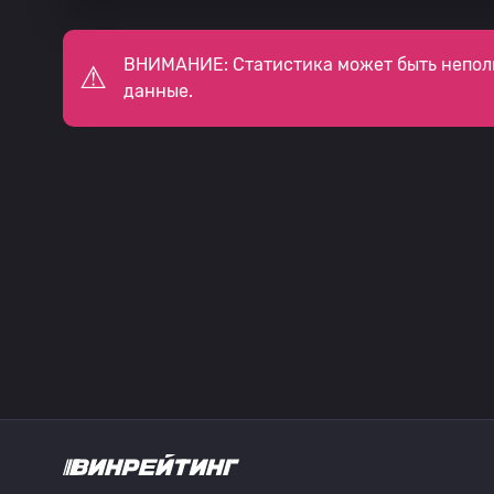
ВНИМАНИЕ: Статистика может быть непол
данные.