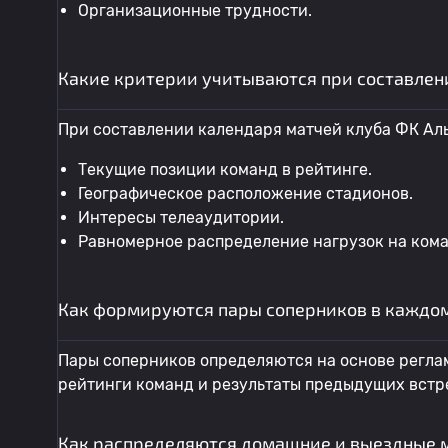
Организационные трудности.
Какие критерии учитываются при составлен
При составлении календаря матчей клуба ФК А
Текущие позиции команд в рейтинге.
Географическое расположение стадионов.
Интересы телеаудитории.
Равномерное распределение нагрузок на кома
Как формируются пары соперников в каждом
Пары соперников определяются на основе регла
рейтинги команд и результаты предыдущих встр
Как распределяются домашние и выездные 