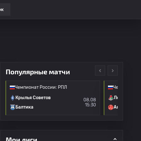
ок
Популярные матчи
Чемпионат России: РПЛ
Чемпионат Р
Крылья Советов
Локомотив 
08.08
15:30
Балтика
Акрон
Мои лиги