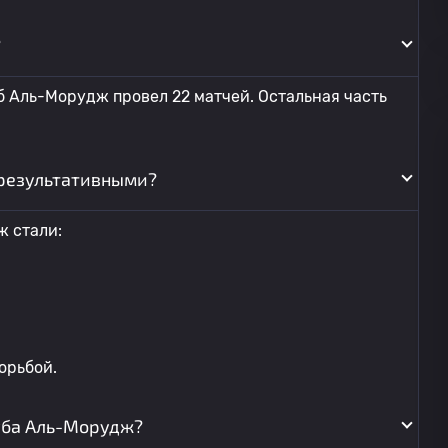
?
б Аль-Морудж провел 22 матчей. Остальная часть
результативными?
 стали:
орьбой.
луба Аль-Морудж?