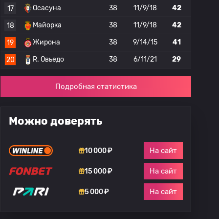
Осасуна
38
11/9/18
42
17
Майорка
38
11/9/18
42
18
Жирона
38
9/14/15
41
19
R. Овьедо
38
6/11/21
29
20
Подробная статистика
Можно доверять
На сайт
10 000 ₽
На сайт
15 000 ₽
На сайт
5 000 ₽