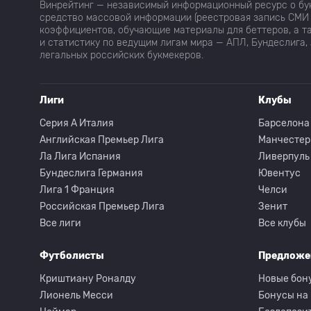
Винрейтинг — независимый информационный ресурс о бук
средство массовой информации (реестровая запись СМИ 
коэффициентов, обучающие материалы для беттеров, а та
и статистику по ведущим лигам мира — АПЛ, Бундеслига, 
легальных российских букмекеров.
Лиги
Клубы
Серия A Италия
Барселона
Английская Премьер Лига
Манчестер
Ла Лига Испания
Ливерпуль
Бундеслига Германия
Ювентус
Лига 1 Франция
Челси
Российская Премьер Лига
Зенит
Все лиги
Все клубы
Футболисты
Предложе
Криштиану Роналду
Новые бон
Лионель Месси
Бонусы на