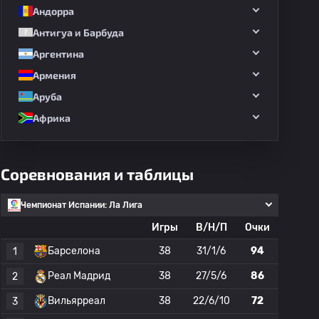
Андорра
Антигуа и Барбуда
Аргентина
Армения
Аруба
Африка
Соревнования и таблицы
Чемпионат Испании: Ла Лига
Игры
В/Н/П
Очки
Барселона
38
31/1/6
94
1
Реал Мадрид
38
27/5/6
86
2
Вильярреал
38
22/6/10
72
3