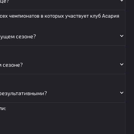
ице?
сех чемпионатов в которых участвует клуб Асария
кущем сезоне?
 сезоне?
результативными?
ли: