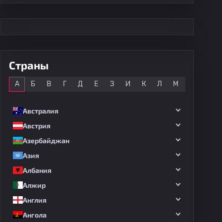
Страны
Все
А
Б
В
Г
Д
Е
З
И
К
Л
М
Н
О
Австралия
Австрия
Азербайджан
Азия
Албания
Алжир
Англия
Ангола