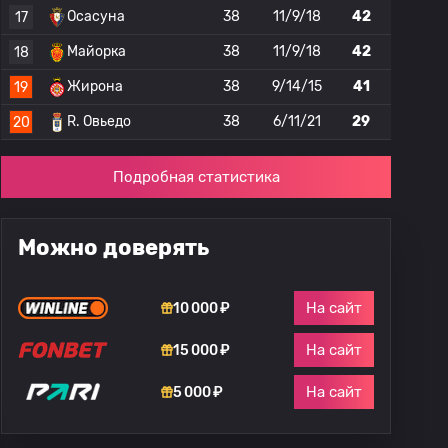
Осасуна
38
11/9/18
42
17
Майорка
38
11/9/18
42
18
Жирона
38
9/14/15
41
19
R. Овьедо
38
6/11/21
29
20
Подробная статистика
Можно доверять
На сайт
10 000 ₽
На сайт
15 000 ₽
На сайт
5 000 ₽