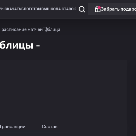
Забрать подар
РЫ
СКАЧАТЬ
БЛОГ
ОТЗЫВЫ
ШКОЛА СТАВОК
и расписание матчей
Таблица
аблицы -
Лига Европы
Матч дня
Горник Забже
13.08
20:00
Ференцварош
Трансляции
Состав