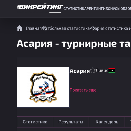
СТАТИСТИКА
РЕЙТИНГИ
БОНУСЫ
ОБЗО
СПОРТИВНАЯ СТАТИСТИКА
Главная
Футбольная статистика
Асария статистика 
Асария - турнирные т
Асария
Ливия
Показать еще
Статистика
Результаты
Календарь