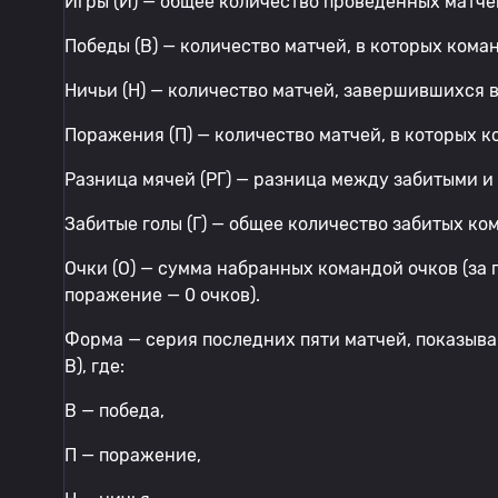
Игры (И) — общее количество проведенных матче
Победы (В) — количество матчей, в которых кома
Ничьи (Н) — количество матчей, завершившихся 
Поражения (П) — количество матчей, в которых 
Разница мячей (РГ) — разница между забитыми 
Забитые голы (Г) — общее количество забитых ко
Очки (О) — сумма набранных командой очков (за п
поражение — 0 очков).
Форма — серия последних пяти матчей, показыв
В), где:
В — победа,
П — поражение,