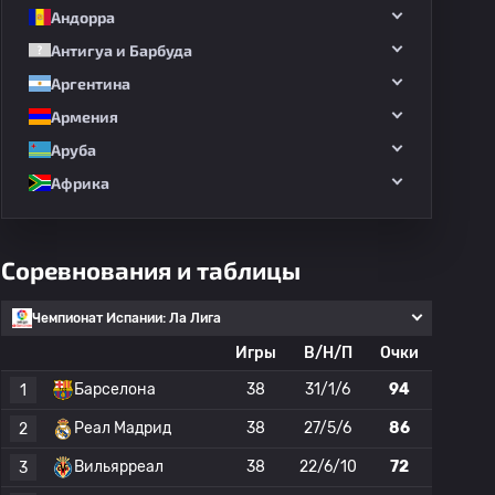
Андорра
Антигуа и Барбуда
Аргентина
Армения
Аруба
Африка
Соревнования и таблицы
Чемпионат Испании: Ла Лига
Игры
В/Н/П
Очки
Барселона
38
31/1/6
94
1
Реал Мадрид
38
27/5/6
86
2
Вильярреал
38
22/6/10
72
3