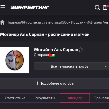
Главная
Футбольная статистика
Кубок Иордании
Могайер Аль
Могайер Аль Сархан - расписание матчей
Могайер Аль Сархан
Джордан
Все чемпионаты клуба
Подробнее о клубе
Статистика
Результаты
Календарь
Трансля