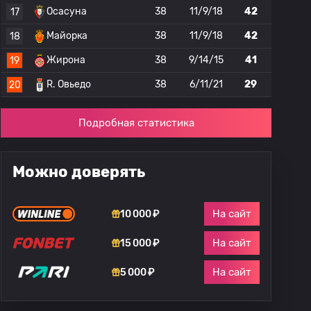
Осасуна
38
11/9/18
42
17
Майорка
38
11/9/18
42
18
Жирона
38
9/14/15
41
19
R. Овьедо
38
6/11/21
29
20
Подробная статистика
Можно доверять
На сайт
10 000 ₽
На сайт
15 000 ₽
На сайт
5 000 ₽