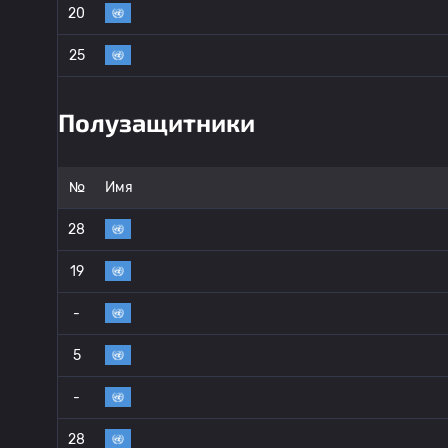
20
25
Полузащитники
№
Имя
28
19
-
5
-
28