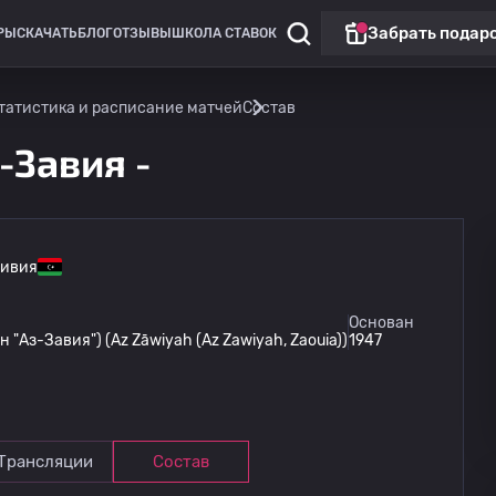
Забрать подар
РЫ
СКАЧАТЬ
БЛОГ
ОТЗЫВЫ
ШКОЛА СТАВОК
татистика и расписание матчей
Состав
-Завия -
ивия
Лига Европы
Основан
"Аз-Завия") (Az Zāwiyah (Az Zawiyah, Zaouia))
1947
Омония
13.08
20:00
Линкольн Ред Импс
Трансляции
Состав