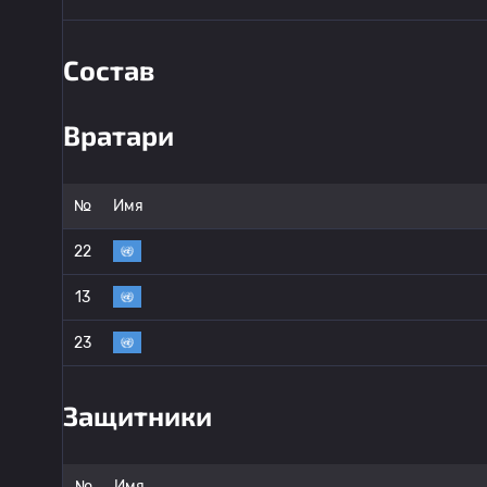
Состав
Вратари
№
Имя
22
13
23
Защитники
№
Имя