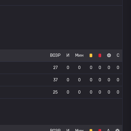
ВОЗР
И
Мин
С
27
0
0
0
0
0
0
37
0
0
0
0
0
0
25
0
0
0
0
0
0
ВОЗР
И
Мин
А