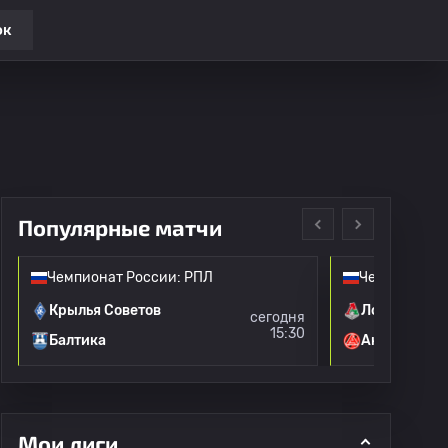
ок
Популярные матчи
Чемпионат России: РПЛ
Чемпионат Р
Крылья Советов
Локомотив 
сегодня
15:30
Балтика
Акрон
Мои лиги