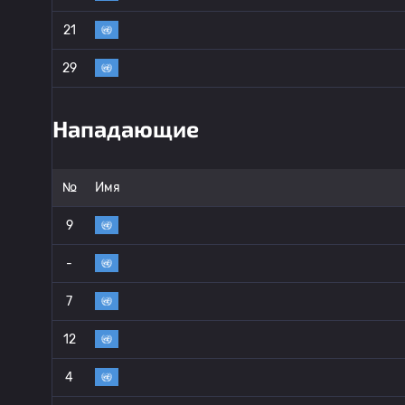
21
29
Нападающие
№
Имя
9
-
7
12
4