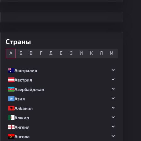
Страны
Все
А
Б
В
Г
Д
Е
З
И
К
Л
М
Н
О
Австралия
Австрия
Азербайджан
Азия
Албания
Алжир
Англия
Ангола