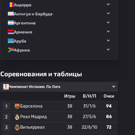
Андорра
Антигуа и Барбуда
Аргентина
Армения
Аруба
Африка
Соревнования и таблицы
Чемпионат Испании: Ла Лига
Игры
В/Н/П
Очки
Барселона
38
31/1/6
94
1
Реал Мадрид
38
27/5/6
86
2
Вильярреал
38
22/6/10
72
3