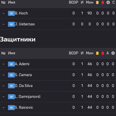
№
Имя
ВОЗР
И
Мин
С
-
B. Hoch
0
1
90
0
0
0
0
-
J. Uebersax
0
0
0
0
0
0
0
Защитники
№
Имя
ВОЗР
И
Мин
А
-
A. Ademi
0
1
46
0
0
0
0
-
S. Camara
0
1
46
0
0
0
0
-
D. Da Silva
0
1
44
0
0
0
0
-
L. Damnjanović
0
1
44
0
0
0
0
-
S. Raicevic
0
1
44
0
0
0
0