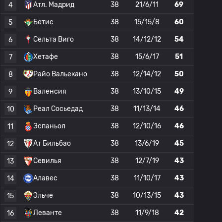
Атл. Мадрид
38
21/6/11
69
4
Бетис
38
15/15/8
60
5
Сельта Виго
38
14/12/12
54
6
Хетафе
38
15/6/17
51
7
Райо Вальекано
38
12/14/12
50
8
Валенсия
38
13/10/15
49
9
Реал Сосьедад
38
11/13/14
46
10
Эспаньол
38
12/10/16
46
11
Ат Бильбао
38
13/6/19
45
12
Севилья
38
12/7/19
43
13
Алавес
38
11/10/17
43
14
Эльче
38
10/13/15
43
15
Леванте
38
11/9/18
42
16