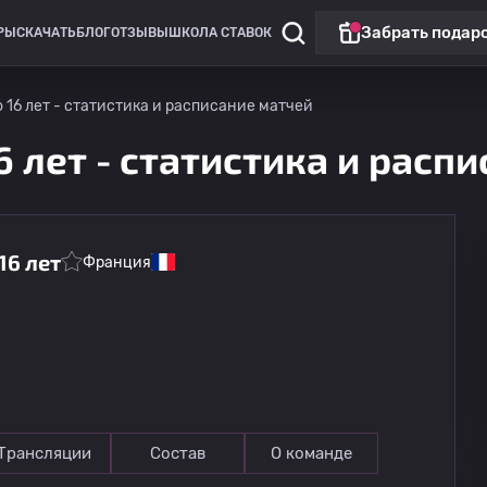
Забрать подар
РЫ
СКАЧАТЬ
БЛОГ
ОТЗЫВЫ
ШКОЛА СТАВОК
16 лет - статистика и расписание матчей
 лет - статистика и расп
16 лет
Франция
Лига Европы
Омония
13.08
20:00
Линкольн Ред Импс
Трансляции
Состав
О команде