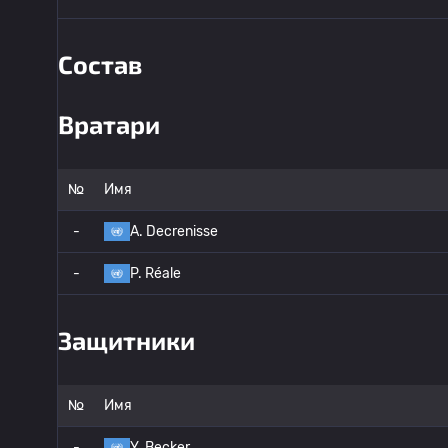
Состав
Вратари
№
Имя
-
A. Decrenisse
-
P. Réale
Защитники
№
Имя
-
Y. Becker