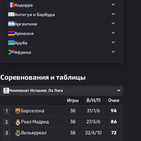
Андорра
Антигуа и Барбуда
Аргентина
Армения
Аруба
Африка
Соревнования и таблицы
Чемпионат Испании: Ла Лига
Игры
В/Н/П
Очки
Барселона
38
31/1/6
94
1
Реал Мадрид
38
27/5/6
86
2
Вильярреал
38
22/6/10
72
3