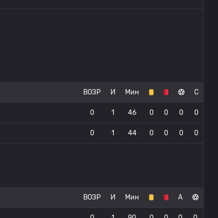
ВОЗР
И
Мин
С
0
1
46
0
0
0
0
0
1
44
0
0
0
0
ВОЗР
И
Мин
А
0
1
90
0
0
0
0