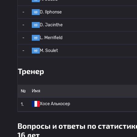
-
D. Ilphonse
-
D. Jacinthe
-
L. Merrifield
-
M. Soulet
Тренер
№
Имя
Хосе Алькосер
1.
Вопросы и ответы по статисти
16 лет