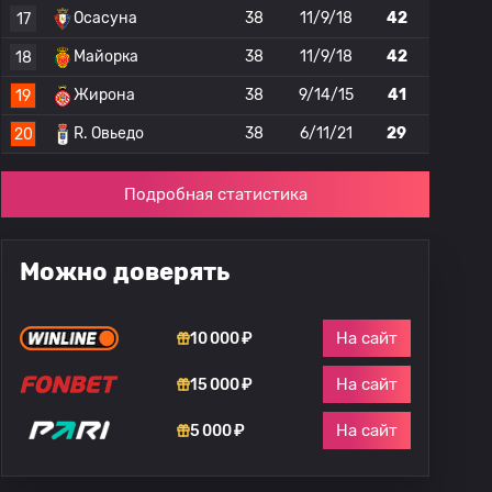
Осасуна
38
11/9/18
42
17
Майорка
38
11/9/18
42
18
Жирона
38
9/14/15
41
19
R. Овьедо
38
6/11/21
29
20
Подробная статистика
Можно доверять
На сайт
10 000 ₽
На сайт
15 000 ₽
На сайт
5 000 ₽