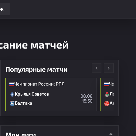
ок
исание матчей
Популярные матчи
Чемпионат России: РПЛ
Чемпионат Р
Крылья Советов
Локомотив 
08.08
15:30
Балтика
Акрон
Мои лиги