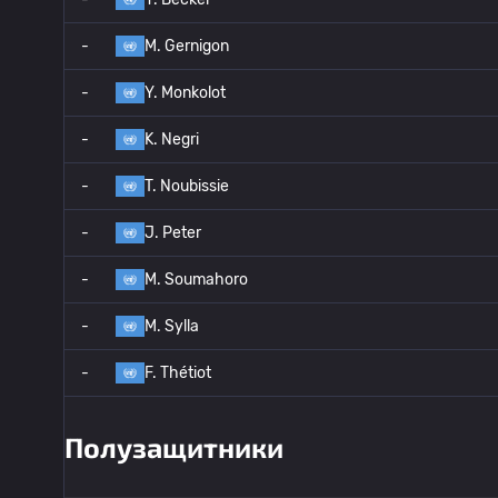
-
M. Gernigon
-
Y. Monkolot
-
K. Negri
-
T. Noubissie
-
J. Peter
-
M. Soumahoro
-
M. Sylla
-
F. Thétiot
Полузащитники