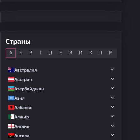
Страны
Все
А
Б
В
Г
Д
Е
З
И
К
Л
М
Н
О
Австралия
Австрия
Азербайджан
Азия
Албания
Алжир
Англия
Ангола