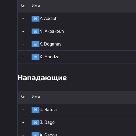
№
Имя
-
Y. Addich
-
N. Akpakoun
-
K. Doganay
-
X. Mandza
Нападающие
№
Имя
-
C. Batola
-
J. Dago
-
A. Gadou