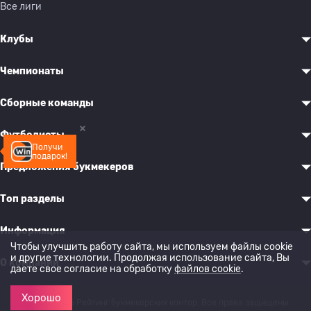
Все лиги
Клубы
Чемпионаты
Сборные команды
Футболисты
Получи
подарок!
Предложения букмекеров
Топ разделы
Информация
Чтобы улучшить работу сайта, мы используем файлы cookie
и другие технологии. Продолжая использование сайта, Вы
О компании
даете свое согласие на обработку
файлов cookie
.
Хорошо
© 2022-2026 Рейтинг букмекерских контор. Все права защищены.