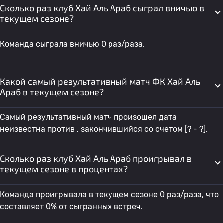
Сколько раз клуб Хай Аль Араб сыграл вничью в
текущем сезоне?
Команда сыграла вничью 0 раз/раза.
Какой самый результативный матч ФК Хай Аль
Араб в текущем сезоне?
Самый результативный матч произошел дата
неизвестна против , закончившийся со счетом [? - ?].
Сколько раз клуб Хай Аль Араб проигрывал в
текущем сезоне в процентах?
Команда проигрывала в текущем сезоне 0 раз/раза, что
составляет 0% от сыгранных встреч.