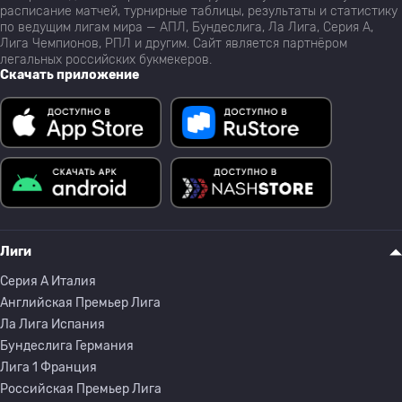
расписание матчей, турнирные таблицы, результаты и статистику
по ведущим лигам мира — АПЛ, Бундеслига, Ла Лига, Серия А,
Лига Чемпионов, РПЛ и другим. Сайт является партнёром
легальных российских букмекеров.
Скачать приложение
Лиги
Серия A Италия
Английская Премьер Лига
Ла Лига Испания
Бундеслига Германия
Лига 1 Франция
Российская Премьер Лига