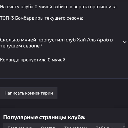
На счету клуба 0 мячей забито в ворота противника.
ТОП-3 Бомбардиры текущего сезона:
Сколько мячей пропустил клуб Хай Аль Араб в
текущем сезоне?
Команда пропустила 0 мячей
Написать комментарий
Популярные страницы клуба: