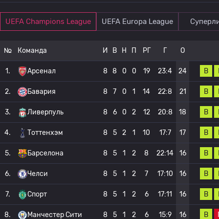
UEFA Champions League
UEFA Europa League
Суперли
№
Команда
И
В
Н
П
РГ
Г
О
В
1.
Арсенал
8
8
0
0
19
23:4
24
В
2.
Бавария
8
7
0
1
14
22:8
21
В
3.
Ливерпуль
8
6
0
2
12
20:8
18
В
4.
Тоттенхэм
8
5
2
1
10
17:7
17
В
5.
Барселона
8
5
1
2
8
22:14
16
В
6.
Челси
8
5
1
2
7
17:10
16
В
7.
Спорт
8
5
1
2
6
17:11
16
В
8.
Манчестер Сити
8
5
1
2
6
15:9
16