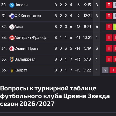
П
30.
Наполи
8
2
2
4
-6
9:15
8
П
31.
ФК Копенгаген
8
2
2
4
-9
12:21
8
П
32.
Аякс
8
2
0
6
-13
8:21
6
П
33.
Айнтрахт Франкф
8
1
1
6
-11
10:21
4
П
34.
Славия Прага
8
0
3
5
-14
5:19
3
П
35.
Вильярреал
8
0
1
7
-13
5:18
1
?
П
36.
Кайрат
8
0
1
7
-15
7:22
1
Вопросы к турнирной таблице
футбольного клуба Црвена Звезда
сезон 2026/2027