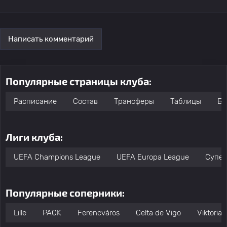
Написать комментарий
Популярные страницы клуба:
Расписание
Состав
Трансферы
Таблицы
Бо
Лиги клуба:
UEFA Champions League
UEFA Europa League
Супер
Популярные соперники:
Lille
PAOK
Ferencváros
Celta de Vigo
Viktoria 