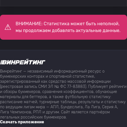
ВНИМАНИЕ: Статистика может быть неполной,
мы продолжаем добавлять актуальные данные.
Винрейтинг — независимый информационный ресурс о
букмекерских конторах и спортивной статистике,
зарегистрированный как средство массовой информации
(реестровая запись СМИ ЭЛ № ФС 77-83883). Публикует рейтинги
и обзоры букмекеров, сравнения коэффициентов, обучающие
материалы для беттеров, а также футбольную статистику:
расписание матчей, турнирные таблицы, результаты и статистику
по ведущим лигам мира — АПЛ, Бундеслига, Ла Лига, Серия А,
Лига Чемпионов, РПЛ и другим. Сайт является партнёром
легальных российских букмекеров.
Скачать приложение