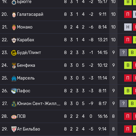
В
19.
Брюгге
8
3
1
4
-2
15:17
10
П
20.
Галатасарай
8
3
1
4
-2
9:11
10
Н
21.
Монако
8
2
4
2
-6
8:14
10
П
22.
Карабах
8
3
1
4
-8
13:21
10
?
В
23.
Будё/Глимт
8
2
3
3
-1
14:15
9
В
24.
Бенфика
8
3
0
5
-2
10:12
9
П
25.
Марсель
8
3
0
5
-3
11:14
9
В
26.
Пафос
8
2
3
3
-3
8:11
9
?
В
27.
Юнион Сент-Жилл
8
3
0
5
-9
8:17
9
П
28.
ПСВ
8
2
2
4
0
16:16
8
П
29.
Ат Бильбао
8
2
2
4
-5
9:14
8